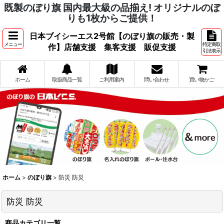
既製のぼり旗 国内最大級の品揃え! オリジナルのぼ
りも1枚からご提供！
日本ブイシーエス2号館【のぼり旗の販売・製
メニュー
特定商取
作】店舗支援 集客支援 販促支援
引法表示
ホーム
取扱商品一覧
ご利用案内
問い合わせ
買い物かご
ホーム
>
のぼり旗
>
防災 防災
防災 防災
商品カテゴリ一覧