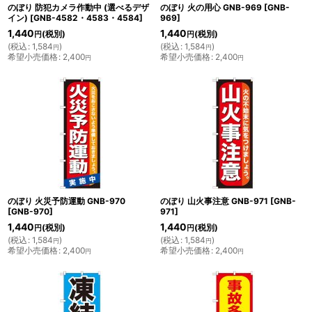
のぼり 防犯カメラ作動中 (選べるデザ
のぼり 火の用心 GNB-969
[
GNB-
イン)
[
GNB-4582・4583・4584
]
969
]
1,440
1,440
(税別)
(税別)
円
円
(
税込
:
1,584
)
(
税込
:
1,584
)
円
円
希望小売価格
:
2,400
希望小売価格
:
2,400
円
円
のぼり 火災予防運動 GNB-970
のぼり 山火事注意 GNB-971
[
GNB-
[
GNB-970
]
971
]
1,440
1,440
(税別)
(税別)
円
円
(
税込
:
1,584
)
(
税込
:
1,584
)
円
円
希望小売価格
:
2,400
希望小売価格
:
2,400
円
円