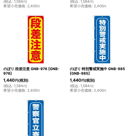
(
税込
:
1,584
)
(
税込
:
1,584
)
円
円
希望小売価格
:
2,400
希望小売価格
:
2,400
円
円
のぼり 段差注意 GNB-976
[
GNB-
のぼり 特別警戒実施中 GNB-985
976
]
[
GNB-985
]
1,440
1,440
(税別)
(税別)
円
円
(
税込
:
1,584
)
(
税込
:
1,584
)
円
円
希望小売価格
:
2,400
希望小売価格
:
2,400
円
円