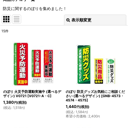
防災に関するのぼりを集めました！
表示順変更
閉じる
15
件
表示数
:
並び順
:
絞り込む
のぼり 火災予防運動実施中 (選べるデ
のぼり 防災グッズお気軽にご相談くだ
ザイン) V0721
[
V0721-A・C
]
さい (選べるデザイン)
[
GNB-4573・
4574・4575
]
1,380
(税別)
円
1,440
(税別)
円
(
税込
:
1,518
)
円
(
税込
:
1,584
)
円
希望小売価格
:
2,400
円