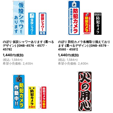
のぼり 仮設シャワーあります (選べる
のぼり 防犯カメラ各種取り揃えており
デザイン)
[
GNB-4576・4577・
ます (選べるデザイン)
[
GNB-4579・
4578
]
4580・4581
]
1,440
1,440
(税別)
(税別)
円
円
(
税込
:
1,584
)
(
税込
:
1,584
)
円
円
希望小売価格
:
2,400
希望小売価格
:
2,400
円
円