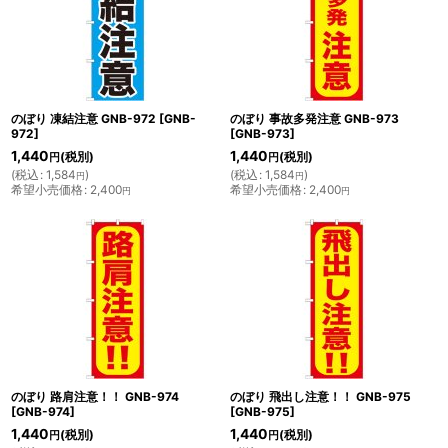
のぼり 凍結注意 GNB-972
[
GNB-
のぼり 事故多発注意 GNB-973
972
]
[
GNB-973
]
1,440
1,440
(税別)
(税別)
円
円
(
税込
:
1,584
)
(
税込
:
1,584
)
円
円
希望小売価格
:
2,400
希望小売価格
:
2,400
円
円
のぼり 路肩注意！！ GNB-974
のぼり 飛出し注意！！ GNB-975
[
GNB-974
]
[
GNB-975
]
1,440
1,440
(税別)
(税別)
円
円