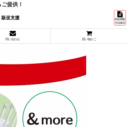
らご提供！
 販促支援
特定商取
引法表示
問い合わせ
買い物かご