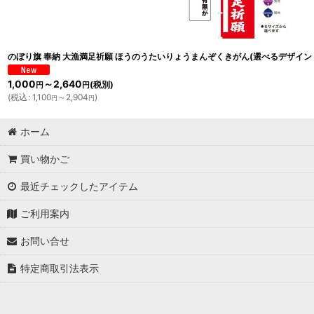
のぼり旗 奉納 大漁満足祈願 ほうのうたいりょうまんぞくきがん(選べるデザイン
1,000
～2,640
(税別)
円
円
(
税込
:
1,100
～2,904
)
円
円
ホーム
買い物かご
最近チェックしたアイテム
ご利用案内
お問い合せ
特定商取引法表示