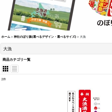
ホーム
>
神社のぼり旗(選べるデザイン・選べるサイズ)
>
大漁
大漁
商品カテゴリ一覧
2
件
表示数
:
並び順
: