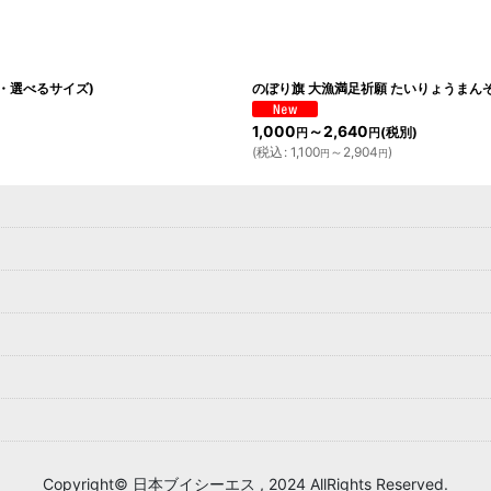
・選べるサイズ)
のぼり旗 大漁満足祈願 たいりょうまん
1,000
～2,640
(税別)
円
円
(
税込
:
1,100
～2,904
)
円
円
Copyright© 日本ブイシーエス , 2024 AllRights Reserved.