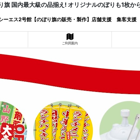
り旗 国内最大級の品揃え! オリジナルのぼりも1枚か
シーエス2号館【のぼり旗の販売・製作】店舗支援 集客支援
ご利用案内