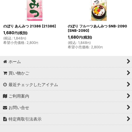
のぼり あんみつ 21386
[
21386
]
のぼり フルーツあんみつ SNB-2090
[
SNB-2090
]
1,680
(税別)
円
1,680
(税別)
円
(
税込
:
1,848
)
円
希望小売価格
:
2,800
(
税込
:
1,848
)
円
円
希望小売価格
:
2,800
円
ホーム
買い物かご
最近チェックしたアイテム
ご利用案内
お問い合せ
特定商取引法表示