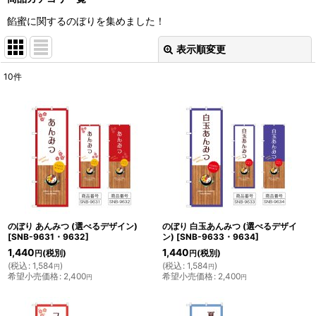
餡蜜に関するのぼりを集めました！
表示順変更
閉じる
10
件
表示数
:
並び順
:
絞り込む
のぼり あんみつ (選べるデザイン)
のぼり 白玉あんみつ (選べるデザイ
[
SNB-9631・9632
]
ン)
[
SNB-9633・9634
]
1,440
1,440
(税別)
(税別)
円
円
(
税込
:
1,584
)
(
税込
:
1,584
)
円
円
希望小売価格
:
2,400
希望小売価格
:
2,400
円
円