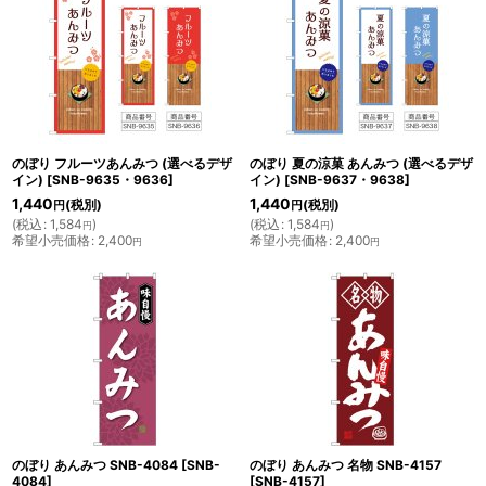
のぼり フルーツあんみつ (選べるデザ
のぼり 夏の涼菓 あんみつ (選べるデザ
イン)
[
SNB-9635・9636
]
イン)
[
SNB-9637・9638
]
1,440
1,440
(税別)
(税別)
円
円
(
税込
:
1,584
)
(
税込
:
1,584
)
円
円
希望小売価格
:
2,400
希望小売価格
:
2,400
円
円
のぼり あんみつ SNB-4084
[
SNB-
のぼり あんみつ 名物 SNB-4157
4084
]
[
SNB-4157
]