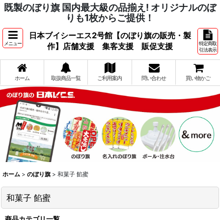
既製のぼり旗 国内最大級の品揃え! オリジナルのぼ
りも1枚からご提供！
日本ブイシーエス2号館【のぼり旗の販売・製
メニュー
特定商取
作】店舗支援 集客支援 販促支援
引法表示
ホーム
取扱商品一覧
ご利用案内
問い合わせ
買い物かご
ホーム
>
のぼり旗
>
和菓子 餡蜜
和菓子 餡蜜
商品カテゴリ一覧