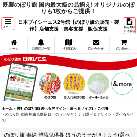
既製のぼり旗 国内最大級の品揃え! オリジナルのぼ
りも1枚からご提供！
日本ブイシーエス2号館【のぼり旗の販売・製
メニュー
特定商取
作】店舗支援 集客支援 販促支援
引法表示
ホーム
取扱商品一覧
ご利用案内
問い合わせ
買い物かご
ホーム
>
神社のぼり旗(選べるデザイン・選べるサイズ)
>
ご供養
>
のぼり旗 奉納 施餓鬼供養 ほうのうせがきくよう(選べるデザイン・選べるサイ
ズ)
のぼり旗 奉納 施餓鬼供養 ほうのうせがきくよう(選べ