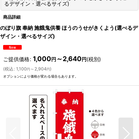
るデザイン・選べるサイズ)
商品詳細
のぼり旗 奉納 施餓鬼供養 ほうのうせがきくよう(選べるデ
ザイン・選べるサイズ)
1,000
～2,640
ご提供価格
:
(税別)
円
円
(
税込
:
1,100
～2,904
)
円
円
オプションにより価格が変わる場合もあります。