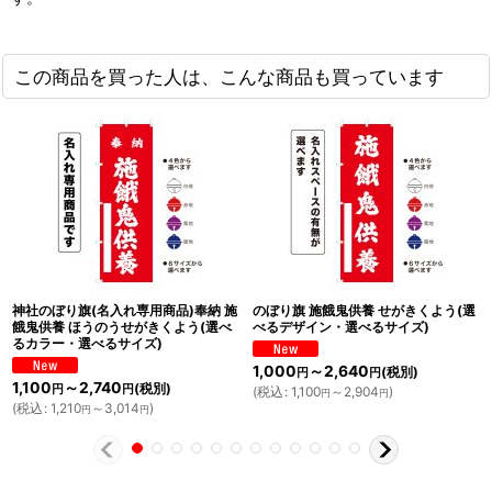
この商品を買った人は、こんな商品も買っています
神社のぼり旗(名入れ専用商品)奉納 施
のぼり旗 施餓鬼供養 せがきくよう(選
餓鬼供養 ほうのうせがきくよう(選べ
べるデザイン・選べるサイズ)
るカラー・選べるサイズ)
1,000
～2,640
(税別)
円
円
1,100
～2,740
(税別)
円
円
(
税込
:
1,100
～2,904
)
円
円
(
税込
:
1,210
～3,014
)
円
円