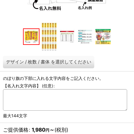
デザイン
/
枚数
/
書体
を選択してください
のぼり旗の下部に入れる文字内容をご記入ください。
【名入れ文字内容】
(任意)
:
最大144文字
ご提供価格
:
1,980
～
(税別)
円