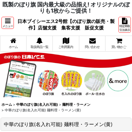
既製のぼり旗 国内最大級の品揃え! オリジナルのぼ
りも1枚からご提供！
日本ブイシーエス2号館【のぼり旗の販売・製
メニュー
特定商取
作】店舗支援 集客支援 販促支援
引法表示
ホーム
取扱商品一覧
ご利用案内
問い合わせ
買い物かご
ホーム
>
中華のぼり旗(名入れ可能)
>
麺料理・ラーメン
>
中華のぼり旗(名入れ可能) 麺料理・ラーメン(黄)
中華のぼり旗(名入れ可能) 麺料理・ラーメン(黄)