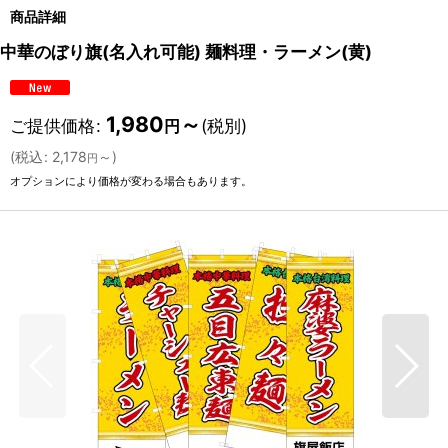
商品詳細
中華のぼり旗(名入れ可能) 麺料理・ラーメン(黄)
1,980
～
ご提供価格
:
(税別)
円
(
税込
:
2,178
～
)
円
オプションにより価格が変わる場合もあります。