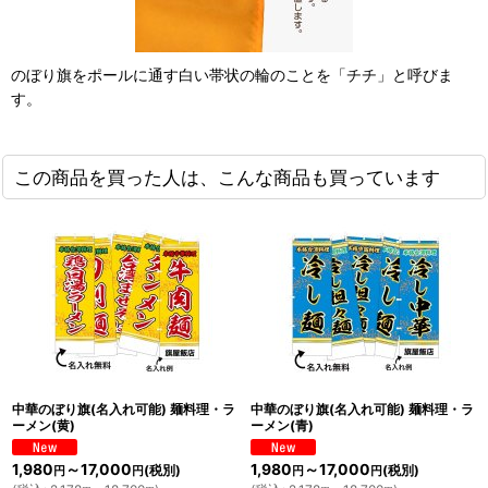
のぼり旗をポールに通す白い帯状の輪のことを「チチ」と呼びま
す。
この商品を買った人は、こんな商品も買っています
中華のぼり旗(名入れ可能) 麺料理・ラ
中華のぼり旗(名入れ可能) 麺料理・ラ
ーメン(黄)
ーメン(青)
1,980
～17,000
1,980
～17,000
(税別)
(税別)
円
円
円
円