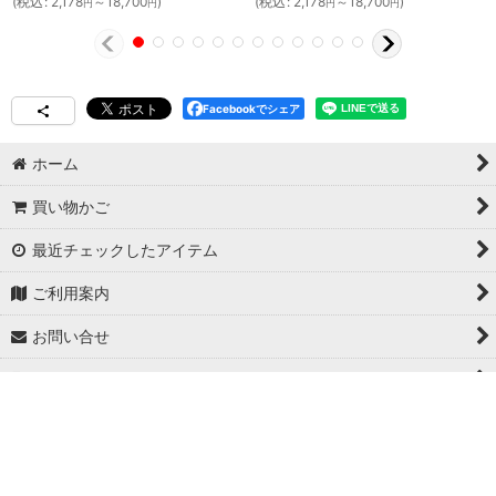
(
税込
:
2,178
～18,700
)
(
税込
:
2,178
～18,700
)
円
円
円
円
Facebookでシェア
ホーム
買い物かご
最近チェックしたアイテム
ご利用案内
お問い合せ
特定商取引法表示
Copyright© 日本ブイシーエス , 2024 AllRights Reserved.
日本ブイシーエス