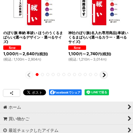
のぼり旗 奉納 車祓い ほうのうくるま
神社のぼり旗(名入れ専用商品)車祓い
ばらい(選べるデザイン・選べるサイ
くるまばらい(選べるカラー・選べる
ズ)
サイズ)
1,000
～2,640
1,100
～2,740
(税別)
(税別)
円
円
円
円
(
税込
:
1,100
～2,904
)
(
税込
:
1,210
～3,014
)
円
円
円
円
Facebookでシェア
ホーム
買い物かご
最近チェックしたアイテム