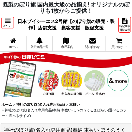
既製のぼり旗 国内最大級の品揃え! オリジナルのぼ
りも1枚からご提供！
日本ブイシーエス2号館【のぼり旗の販売・製
メニュー
特定商取
作】店舗支援 集客支援 販促支援
引法表示
ホーム
取扱商品一覧
ご利用案内
問い合わせ
買い物かご
ホーム
>
神社のぼり旗(名入れ専用商品)
>
車祓い
>
神社のぼり旗(名入れ専用商品)奉納 車祓い ほうのうくるまばらい(選べるカラ
ー・選べるサイズ)
神社のぼり旗(名入れ専用商品)奉納 車祓い ほうのうく