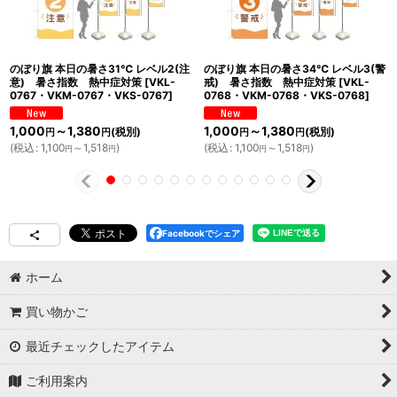
のぼり旗 本日の暑さ31℃ レベル2(注
のぼり旗 本日の暑さ34℃ レベル3(警
意) 暑さ指数 熱中症対策
[
VKL-
戒) 暑さ指数 熱中症対策
[
VKL-
0767・VKM-0767・VKS-0767
]
0768・VKM-0768・VKS-0768
]
1,000
～1,380
1,000
～1,380
(税別)
(税別)
円
円
円
円
(
税込
:
1,100
～1,518
)
(
税込
:
1,100
～1,518
)
円
円
円
円
Facebookでシェア
ホーム
買い物かご
最近チェックしたアイテム
ご利用案内