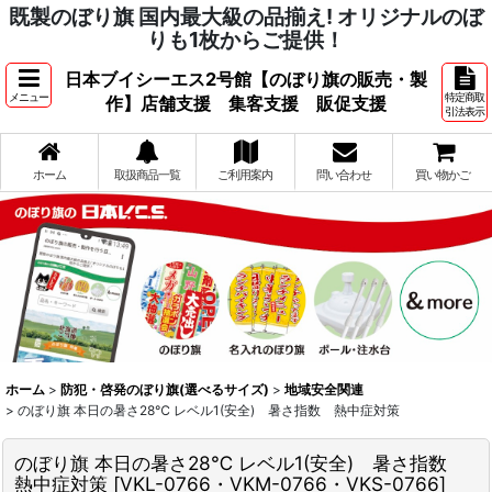
既製のぼり旗 国内最大級の品揃え! オリジナルのぼ
りも1枚からご提供！
日本ブイシーエス2号館【のぼり旗の販売・製
メニュー
特定商取
作】店舗支援 集客支援 販促支援
引法表示
ホーム
取扱商品一覧
ご利用案内
問い合わせ
買い物かご
ホーム
>
防犯・啓発のぼり旗(選べるサイズ)
>
地域安全関連
>
のぼり旗 本日の暑さ28℃ レベル1(安全) 暑さ指数 熱中症対策
のぼり旗 本日の暑さ28℃ レベル1(安全) 暑さ指数
熱中症対策
[
VKL-0766・VKM-0766・VKS-0766
]