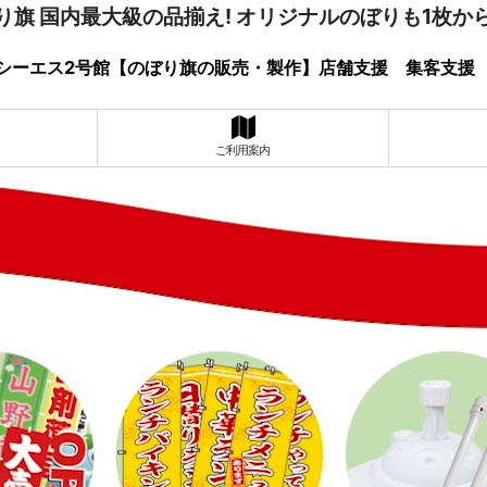
り旗 国内最大級の品揃え! オリジナルのぼりも1枚か
シーエス2号館【のぼり旗の販売・製作】店舗支援 集客支援
ご利用案内