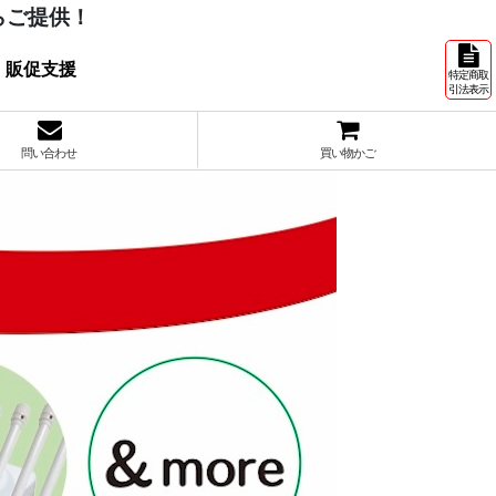
らご提供！
 販促支援
特定商取
引法表示
問い合わせ
買い物かご