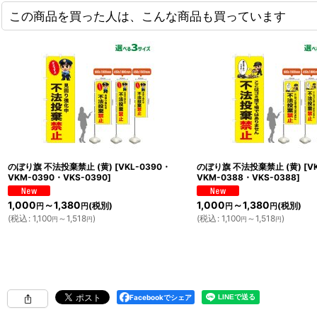
この商品を買った人は、こんな商品も買っています
のぼり旗 不法投棄禁止 (黄)
[
VKL-0390・
のぼり旗 不法投棄禁止 (黄)
[
V
VKM-0390・VKS-0390
]
VKM-0388・VKS-0388
]
1,000
～1,380
1,000
～1,380
(税別)
(税別)
円
円
円
円
(
税込
:
1,100
～1,518
)
(
税込
:
1,100
～1,518
)
円
円
円
円
Facebookでシェア