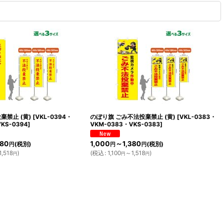
棄禁止 (黄)
[
VKL-0394・
のぼり旗 ごみ不法投棄禁止 (黄)
[
VKL-0383・
KS-0394
]
VKM-0383・VKS-0383
]
380
1,000
～1,380
(税別)
(税別)
円
円
円
,518
)
(
税込
:
1,100
～1,518
)
円
円
円