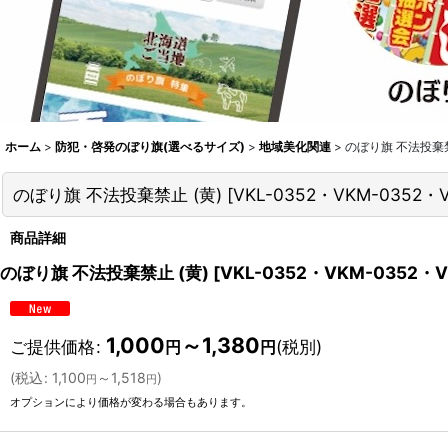
ホーム
>
防犯・啓発のぼり旗(選べるサイズ)
>
地域美化関連
>
のぼり旗 不法投棄禁
のぼり旗 不法投棄禁止 (黄)
[
VKL-0352・VKM-0352・V
商品詳細
のぼり旗 不法投棄禁止 (黄)
[
VKL-0352・VKM-0352・V
1,000
～1,380
ご提供価格
:
(税別)
円
円
(
税込
:
1,100
～1,518
)
円
円
オプションにより価格が変わる場合もあります。