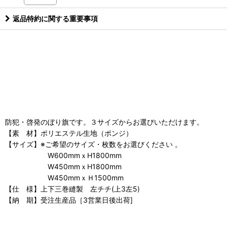
返品特約に関する重要事項
防犯・啓発のぼり旗です。３サイズからお選びいただけます。
【素 材】ポリエステル生地（ポンジ）
【サイズ】※ご希望のサイズ・枚数をお選びください 。
W600mmｘH1800mm
W450mmｘH1800mm
W450mmｘＨ1500mm
【仕 様】上下三巻縫製 左チチ(上3左5)
【納 期】受注生産品［3営業日後出荷]