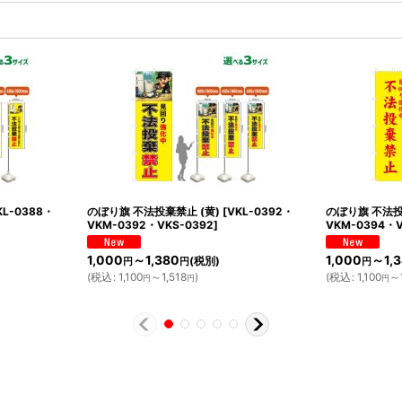
KL-0388・
のぼり旗 不法投棄禁止 (黄)
[
VKL-0392・
のぼり旗 不法投
VKM-0392・VKS-0392
]
VKM-0394・V
1,000
～1,380
1,000
～1,
(税別)
円
円
円
(
税込
:
1,100
～1,518
)
(
税込
:
1,100
～1
円
円
円