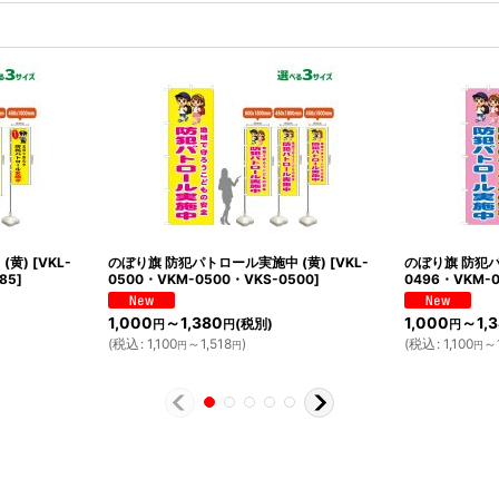
(黄)
[
VKL-
のぼり旗 防犯パトロール実施中 (黄)
[
VKL-
のぼり旗 防犯パ
85
]
0500・VKM-0500・VKS-0500
]
0496・VKM-0
1,000
～1,380
1,000
～1,
(税別)
円
円
円
(
税込
:
1,100
～1,518
)
(
税込
:
1,100
～1
円
円
円