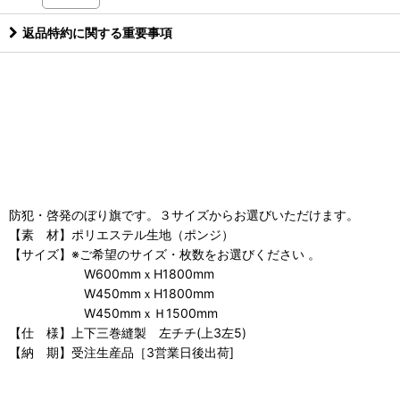
返品特約に関する重要事項
防犯・啓発のぼり旗です。３サイズからお選びいただけます。
【素 材】ポリエステル生地（ポンジ）
【サイズ】※ご希望のサイズ・枚数をお選びください 。
W600mmｘH1800mm
W450mmｘH1800mm
W450mmｘＨ1500mm
【仕 様】上下三巻縫製 左チチ(上3左5)
【納 期】受注生産品［3営業日後出荷]