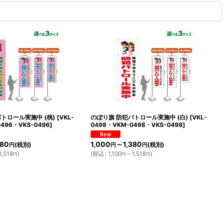
トロール実施中 (桃)
[
VKL-
のぼり旗 防犯パトロール実施中 (白)
[
VKL-
496・VKS-0496
]
0498・VKM-0498・VKS-0498
]
380
1,000
～1,380
(税別)
(税別)
円
円
円
,518
)
(
税込
:
1,100
～1,518
)
円
円
円