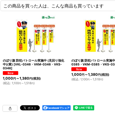
この商品を買った人は、こんな商品も買っています
のぼり旗 防犯パトロール実施中 (見回り強化
のぼり旗 防犯パトロール実施中 
中)(黄)
[
VKL-0346・VKM-0346・VKS-
0385・VKM-0385・VKS-03
0346
]
1,000
～1,380
(税別)
円
円
1,000
～1,380
(税別)
円
円
(
税込
:
1,100
～1,518
)
円
円
(
税込
:
1,100
～1,518
)
円
円
Facebookでシェア