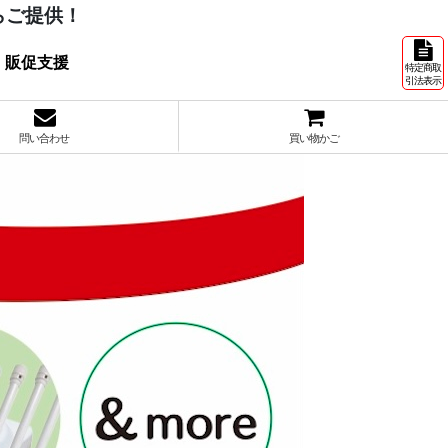
らご提供！
 販促支援
特定商取
引法表示
問い合わせ
買い物かご