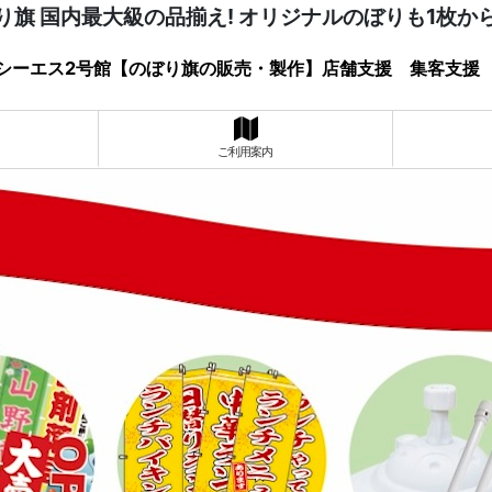
り旗 国内最大級の品揃え! オリジナルのぼりも1枚か
シーエス2号館【のぼり旗の販売・製作】店舗支援 集客支援
ご利用案内