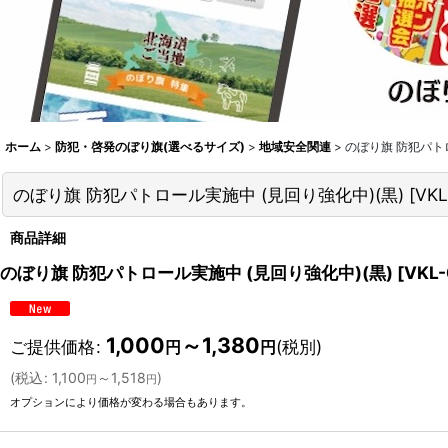
ホーム
>
防犯・啓発のぼり旗(選べるサイズ)
>
地域安全関連
>
のぼり旗 防犯パトロ
のぼり旗 防犯パトロール実施中 (見回り強化中)(黒)
[
VK
商品詳細
のぼり旗 防犯パトロール実施中 (見回り強化中)(黒)
[
VKL
1,000
～1,380
ご提供価格
:
(税別)
円
円
(
税込
:
1,100
～1,518
)
円
円
オプションにより価格が変わる場合もあります。