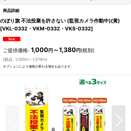
商品詳細
のぼり旗 不法投棄を許さない (監視カメラ作動中)(黄)
[
VKL-0332・VKM-0332・VKS-0332
]
1,000
～1,380
ご提供価格
:
(税別)
円
円
(
税込
:
1,100
～1,518
)
円
円
オプションにより価格が変わる場合もあります。