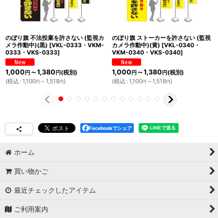
のぼり旗 不法投棄を許さない (監視カ
のぼり旗 ストーカーを許さない (監視
メラ作動中)(黒)
[
VKL-0333・VKM-
カメラ作動中)(黄)
[
VKL-0340・
0333・VKS-0333
]
VKM-0340・VKS-0340
]
1,000
～1,380
1,000
～1,380
(税別)
(税別)
円
円
円
円
(
税込
:
1,100
～1,518
)
(
税込
:
1,100
～1,518
)
円
円
円
円
Facebookでシェア
ホーム
買い物かご
最近チェックしたアイテム
ご利用案内