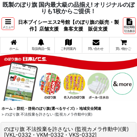
既製のぼり旗 国内最大級の品揃え! オリジナルのぼ
りも1枚からご提供！
日本ブイシーエス2号館【のぼり旗の販売・製
メニュー
特定商取
作】店舗支援 集客支援 販促支援
引法表示
ホーム
取扱商品一覧
ご利用案内
問い合わせ
買い物かご
ホーム
>
防犯・啓発のぼり旗(選べるサイズ)
>
地域安全関連
>
のぼり旗 不法投棄を許さない (監視カメラ作動中)(黄)
のぼり旗 不法投棄を許さない (監視カメラ作動中)(黄)
[
VKL-0332・VKM-0332・VKS-0332
]