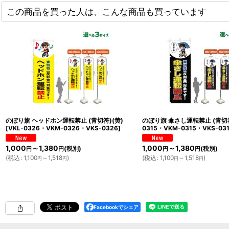
この商品を買った人は、こんな商品も買っています
のぼり旗 ヘッドホン運転禁止 (青切符)(黄)
のぼり旗 傘さし運転禁止 (青切符
[
VKL-0326・VKM-0326・VKS-0326
]
0315・VKM-0315・VKS-03
1,000
～1,380
1,000
～1,380
(税別)
(税別)
円
円
円
円
(
税込
:
1,100
～1,518
)
(
税込
:
1,100
～1,518
)
円
円
円
円
Facebookでシェア