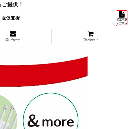
らご提供！
 販促支援
特定商取
引法表示
問い合わせ
買い物かご