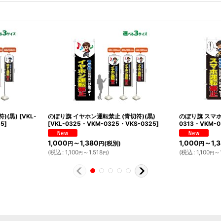
)(黒)
[
VKL-
のぼり旗 イヤホン運転禁止 (青切符)(黒)
のぼり旗 スマホ
15
]
[
VKL-0325・VKM-0325・VKS-0325
]
0313・VKM-0
1,000
～1,380
1,000
～1,
(税別)
円
円
円
(
税込
:
1,100
～1,518
)
(
税込
:
1,100
～1
円
円
円