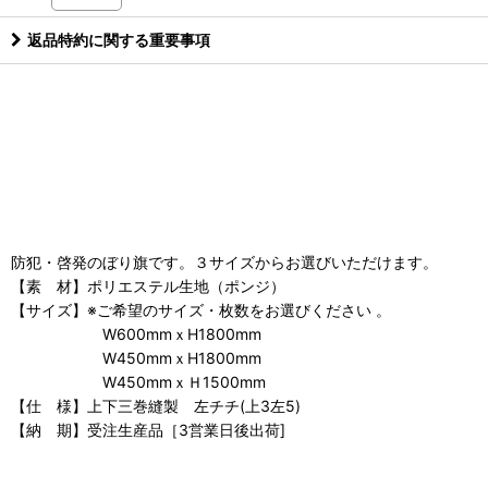
返品特約に関する重要事項
防犯・啓発のぼり旗です。３サイズからお選びいただけます。
【素 材】ポリエステル生地（ポンジ）
【サイズ】※ご希望のサイズ・枚数をお選びください 。
W600mmｘH1800mm
W450mmｘH1800mm
W450mmｘＨ1500mm
【仕 様】上下三巻縫製 左チチ(上3左5)
【納 期】受注生産品［3営業日後出荷]