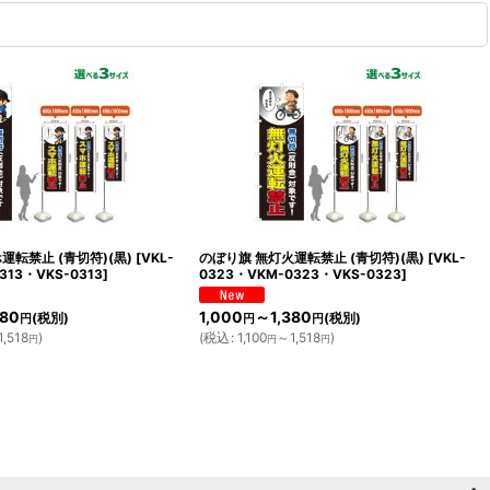
運転禁止 (青切符)(黒)
[
VKL-
のぼり旗 無灯火運転禁止 (青切符)(黒)
[
VKL-
313・VKS-0313
]
0323・VKM-0323・VKS-0323
]
380
1,000
～1,380
(税別)
(税別)
円
円
円
,518
)
(
税込
:
1,100
～1,518
)
円
円
円