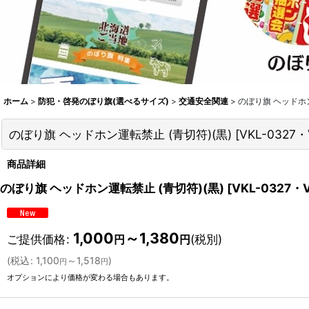
ホーム
>
防犯・啓発のぼり旗(選べるサイズ)
>
交通安全関連
>
のぼり旗 ヘッドホン
のぼり旗 ヘッドホン運転禁止 (青切符)(黒)
[
VKL-0327・
商品詳細
のぼり旗 ヘッドホン運転禁止 (青切符)(黒)
[
VKL-0327・
1,000
～1,380
ご提供価格
:
(税別)
円
円
(
税込
:
1,100
～1,518
)
円
円
オプションにより価格が変わる場合もあります。