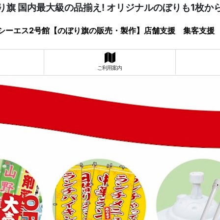
り旗 国内最大級の品揃え! オリジナルのぼりも1枚か
シーエス2号館【のぼり旗の販売・製作】店舗支援 集客支援
ご利用案内