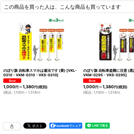
この商品を買った人は、こんな商品も買っています
のぼり旗 自転車スマホは違法です (黄)
[
VKL-
のぼり旗 自転車盗難に注意 (黒
0310・VKM-0310・VKS-0310
]
VKM-0295・VKS-0295
]
1,000
～1,380
1,000
～1,380
(税別)
(税別)
円
円
円
円
(
税込
:
1,100
～1,518
)
(
税込
:
1,100
～1,518
)
円
円
円
円
Facebookでシェア