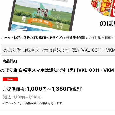
ホーム
>
防犯・啓発のぼり旗(選べるサイズ)
>
交通安全関連
>
のぼり旗 自転車スマ
のぼり旗 自転車スマホは違法です (黒)
[
VKL-0311・VKM
商品詳細
のぼり旗 自転車スマホは違法です (黒)
[
VKL-0311・VKM-
1,000
～1,380
ご提供価格
:
(税別)
円
円
(
税込
:
1,100
～1,518
)
円
円
オプションにより価格が変わる場合もあります。