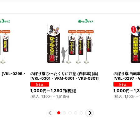
)
[
VKL-0295・
のぼり旗 ひったくりに注意 (自転車)(黒)
のぼり旗 自転車
[
VKL-0301・VKM-0301・VKS-0301
]
[
VKL-0297・
1,000
～1,380
1,000
～1,
(税別)
円
円
円
(
税込
:
1,100
～1,518
)
(
税込
:
1,100
～1
円
円
円