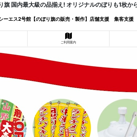
り旗 国内最大級の品揃え! オリジナルのぼりも1枚か
シーエス2号館【のぼり旗の販売・製作】店舗支援 集客支援
ご利用案内