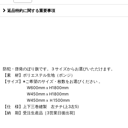
返品特約に関する重要事項
防犯・啓発のぼり旗です。３サイズからお選びいただけます。
【素 材】ポリエステル生地（ポンジ）
【サイズ】※ご希望のサイズ・枚数をお選びください 。
W600mmｘH1800mm
W450mmｘH1800mm
W450mmｘＨ1500mm
【仕 様】上下三巻縫製 左チチ(上3左5)
【納 期】受注生産品［3営業日後出荷]