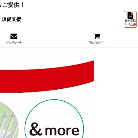
らご提供！
 販促支援
特定商取
引法表示
問い合わせ
買い物かご