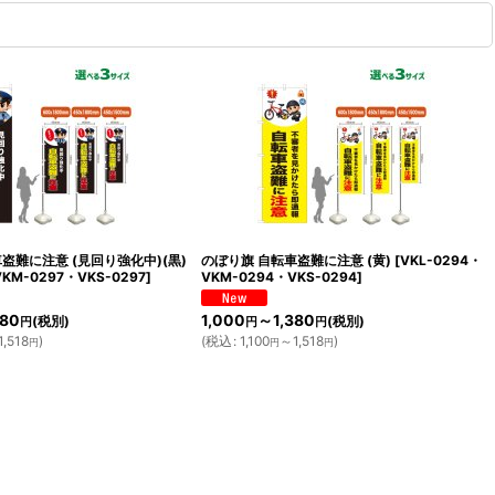
盗難に注意 (見回り強化中)(黒)
のぼり旗 自転車盗難に注意 (黄)
[
VKL-0294・
VKM-0297・VKS-0297
]
VKM-0294・VKS-0294
]
380
1,000
～1,380
(税別)
(税別)
円
円
円
,518
)
(
税込
:
1,100
～1,518
)
円
円
円