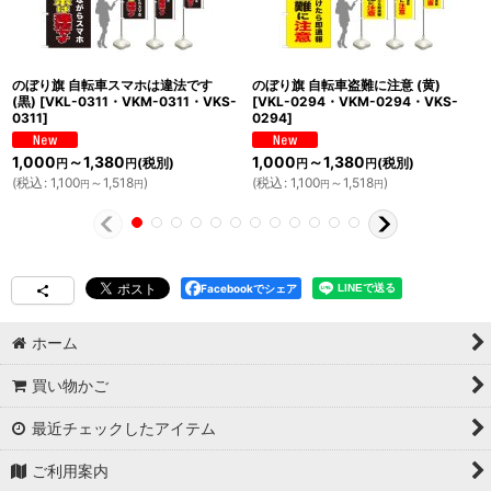
のぼり旗 自転車スマホは違法です
のぼり旗 自転車盗難に注意 (黄)
(黒)
[
VKL-0311・VKM-0311・VKS-
[
VKL-0294・VKM-0294・VKS-
0311
]
0294
]
1,000
～1,380
1,000
～1,380
(税別)
(税別)
円
円
円
円
(
税込
:
1,100
～1,518
)
(
税込
:
1,100
～1,518
)
円
円
円
円
Facebookでシェア
ホーム
買い物かご
最近チェックしたアイテム
ご利用案内