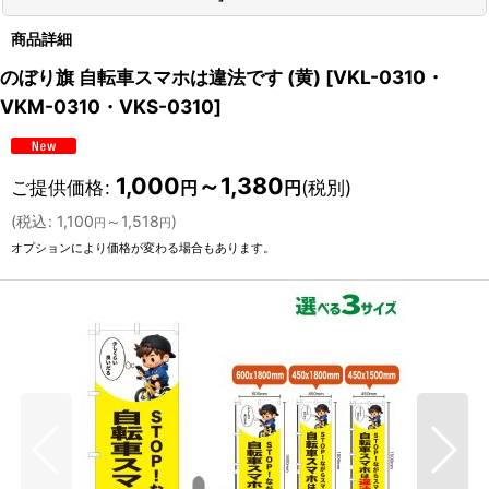
商品詳細
のぼり旗 自転車スマホは違法です (黄)
[
VKL-0310・
VKM-0310・VKS-0310
]
1,000
～1,380
ご提供価格
:
(税別)
円
円
(
税込
:
1,100
～1,518
)
円
円
オプションにより価格が変わる場合もあります。