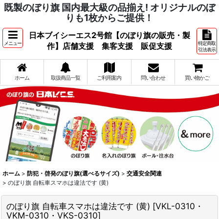
既製のぼり旗 国内最大級の品揃え! オリジナルのぼ
りも1枚からご提供！
日本ブイシーエス2号館【のぼり旗の販売・製
メニュー
特定商取
作】店舗支援 集客支援 販促支援
引法表示
ホーム
取扱商品一覧
ご利用案内
問い合わせ
買い物かご
ホーム
>
防犯・啓発のぼり旗(選べるサイズ)
>
交通安全関連
>
のぼり旗 自転車スマホは違法です (黄)
のぼり旗 自転車スマホは違法です (黄)
[
VKL-0310・
VKM-0310・VKS-0310
]