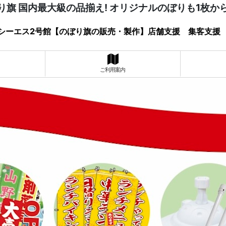
り旗 国内最大級の品揃え! オリジナルのぼりも1枚か
シーエス2号館【のぼり旗の販売・製作】店舗支援 集客支援
ご利用案内