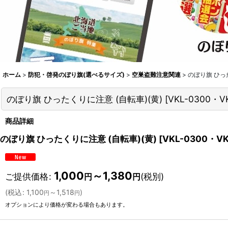
ホーム
>
防犯・啓発のぼり旗(選べるサイズ)
>
空巣盗難注意関連
>
のぼり旗 ひった
のぼり旗 ひったくりに注意 (自転車)(黄)
[
VKL-0300・V
商品詳細
のぼり旗 ひったくりに注意 (自転車)(黄)
[
VKL-0300・V
1,000
～1,380
ご提供価格
:
(税別)
円
円
(
税込
:
1,100
～1,518
)
円
円
オプションにより価格が変わる場合もあります。