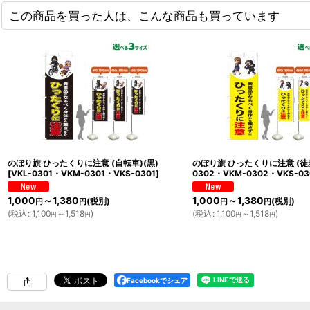
この商品を買った人は、こんな商品も買っています
のぼり旗 ひったくりに注意 (自転車)(黒)
のぼり旗 ひったくりに注意 (徒歩
[
VKL-0301・VKM-0301・VKS-0301
]
0302・VKM-0302・VKS-03
1,000
～1,380
1,000
～1,380
(税別)
(税別)
円
円
円
円
(
税込
:
1,100
～1,518
)
(
税込
:
1,100
～1,518
)
円
円
円
円
Facebookでシェア