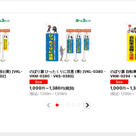
)(黄)
[
VKL-
のぼり旗 ひったくりに注意 (青)
[
VKL-0380・
のぼり旗 自転車
02
]
VKM-0380・VKS-0380
]
VKM-0294・V
1,000
～1,380
1,000
～1,
(税別)
円
円
円
(
税込
:
1,100
～1,518
)
(
税込
:
1,100
～1
円
円
円