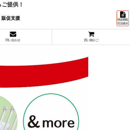
らご提供！
 販促支援
特定商取
引法表示
問い合わせ
買い物かご