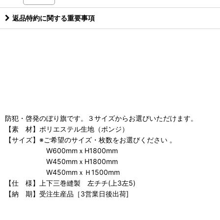
返品特約に関する重要事項
防犯・啓発のぼり旗です。３サイズからお選びいただけます。
【素 材】ポリエステル生地（ポンジ）
【サイズ】※ご希望のサイズ・枚数をお選びください 。
W600mmｘH1800mm
W450mmｘH1800mm
W450mmｘＨ1500mm
【仕 様】上下三巻縫製 左チチ(上3左5)
【納 期】受注生産品［3営業日後出荷]