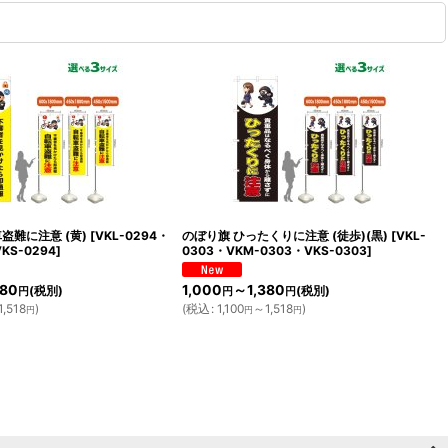
盗難に注意 (黄)
[
VKL-0294・
のぼり旗 ひったくりに注意 (徒歩)(黒)
[
VKL-
KS-0294
]
0303・VKM-0303・VKS-0303
]
380
1,000
～1,380
(税別)
(税別)
円
円
円
,518
)
(
税込
:
1,100
～1,518
)
円
円
円