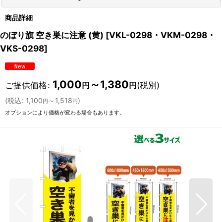
商品詳細
のぼり旗 空き巣に注意 (黄)
[
VKL-0298・VKM-0298・
VKS-0298
]
1,000
～1,380
ご提供価格
:
(税別)
円
円
(
税込
:
1,100
～1,518
)
円
円
オプションにより価格が変わる場合もあります。