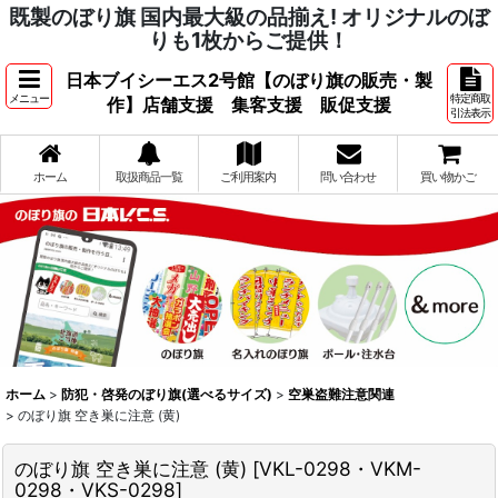
既製のぼり旗 国内最大級の品揃え! オリジナルのぼ
りも1枚からご提供！
日本ブイシーエス2号館【のぼり旗の販売・製
メニュー
特定商取
作】店舗支援 集客支援 販促支援
引法表示
ホーム
取扱商品一覧
ご利用案内
問い合わせ
買い物かご
ホーム
>
防犯・啓発のぼり旗(選べるサイズ)
>
空巣盗難注意関連
>
のぼり旗 空き巣に注意 (黄)
のぼり旗 空き巣に注意 (黄)
[
VKL-0298・VKM-
0298・VKS-0298
]