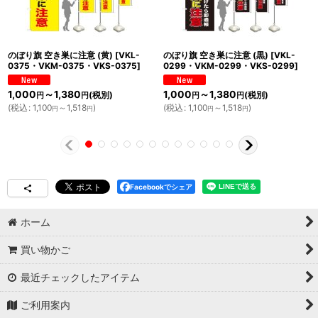
のぼり旗 空き巣に注意 (黄)
[
VKL-
のぼり旗 空き巣に注意 (黒)
[
VKL-
0375・VKM-0375・VKS-0375
]
0299・VKM-0299・VKS-0299
]
1,000
～1,380
1,000
～1,380
(税別)
(税別)
円
円
円
円
(
税込
:
1,100
～1,518
)
(
税込
:
1,100
～1,518
)
円
円
円
円
Facebookでシェア
ホーム
買い物かご
最近チェックしたアイテム
ご利用案内