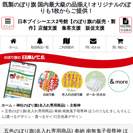
既製のぼり旗 国内最大級の品揃え! オリジナルのぼ
りも1枚からご提供！
日本ブイシーエス2号館【のぼり旗の販売・製
メニュー
特定商取
作】店舗支援 集客支援 販促支援
引法表示
ホーム
取扱商品一覧
ご利用案内
問い合わせ
買い物かご
ホーム
>
神社のぼり旗(名入れ専用商品)
>
主祭神
>
五色のぼり旗(名入れ専用商品) 奉納 南無鬼子母尊神 ほうのうなむきしもそんじ
ん(選べるデザイン・選べるサイズ)五色幕デザイン
五色のぼり旗(名入れ専用商品) 奉納 南無鬼子母尊神 ほ