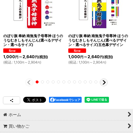
のぼり旗 奉納 南無鬼子母尊神 ほうの
のぼり旗 奉納 南無鬼子母尊神 ほうの
うなむきしもそんじん(選べるデザイ
うなむきしもそんじん(選べるデザイ
ン・選べるサイズ)
ン・選べるサイズ)五色幕デザイン
1,000
～2,640
1,000
～2,640
(税別)
(税別)
円
円
円
円
(
税込
:
1,100
～2,904
)
(
税込
:
1,100
～2,904
)
円
円
円
円
Facebookでシェア
ホーム
買い物かご