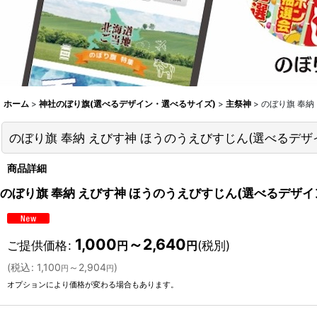
ホーム
>
神社のぼり旗(選べるデザイン・選べるサイズ)
>
主祭神
>
のぼり旗 奉納
のぼり旗 奉納 えびす神 ほうのうえびすじん(選べるデ
商品詳細
のぼり旗 奉納 えびす神 ほうのうえびすじん(選べるデザ
1,000
～2,640
ご提供価格
:
(税別)
円
円
(
税込
:
1,100
～2,904
)
円
円
オプションにより価格が変わる場合もあります。