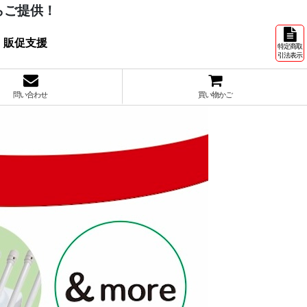
らご提供！
 販促支援
特定商取
引法表示
問い合わせ
買い物かご