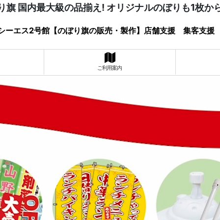
り旗 国内最大級の品揃え! オリジナルのぼりも1枚か
シーエス2号館【のぼり旗の販売・製作】店舗支援 集客支援
ご利用案内