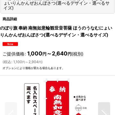
ょいりんかんぜおんぼさつ(選べるデザイン・選べるサ
イズ)
商品詳細
のぼり旗 奉納 南無如意輪観世音菩薩 ほうのうなむにょい
りんかんぜおんぼさつ(選べるデザイン・選べるサイズ)
1,000
～2,640
ご提供価格
:
(税別)
円
円
(
税込
:
1,100
～2,904
)
円
円
オプションにより価格が変わる場合もあります。