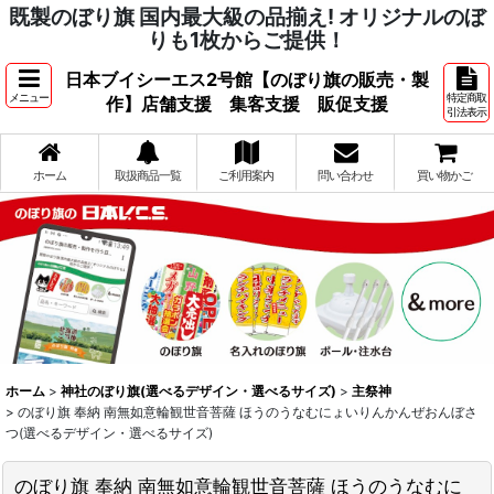
既製のぼり旗 国内最大級の品揃え! オリジナルのぼ
りも1枚からご提供！
日本ブイシーエス2号館【のぼり旗の販売・製
メニュー
特定商取
作】店舗支援 集客支援 販促支援
引法表示
ホーム
取扱商品一覧
ご利用案内
問い合わせ
買い物かご
ホーム
>
神社のぼり旗(選べるデザイン・選べるサイズ)
>
主祭神
>
のぼり旗 奉納 南無如意輪観世音菩薩 ほうのうなむにょいりんかんぜおんぼさ
つ(選べるデザイン・選べるサイズ)
のぼり旗 奉納 南無如意輪観世音菩薩 ほうのうなむに