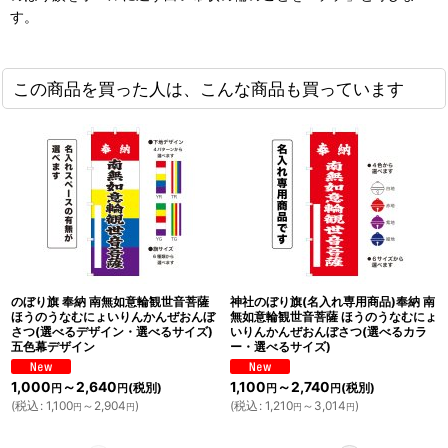
す。
この商品を買った人は、こんな商品も買っています
のぼり旗 奉納 南無如意輪観世音菩薩
神社のぼり旗(名入れ専用商品)奉納 南
ほうのうなむにょいりんかんぜおんぼ
無如意輪観世音菩薩 ほうのうなむにょ
さつ(選べるデザイン・選べるサイズ)
いりんかんぜおんぼさつ(選べるカラ
五色幕デザイン
ー・選べるサイズ)
1,000
～2,640
1,100
～2,740
(税別)
(税別)
円
円
円
円
(
税込
:
1,100
～2,904
)
(
税込
:
1,210
～3,014
)
円
円
円
円