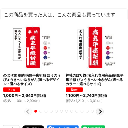
この商品を買った人は、こんな商品も買っています
のぼり旗 奉納 病気平癒祈願 ほうのう
神社のぼり旗(名入れ専用商品)病気平
びょうきへいゆきがん(選べるデザイ
癒祈願 びょうきへいゆきがん(選べる
ン・選べるサイズ)
カラー・選べるサイズ)
1,000
～2,640
1,100
～2,740
(税別)
(税別)
円
円
円
円
(
税込
:
1,100
～2,904
)
(
税込
:
1,210
～3,014
)
円
円
円
円