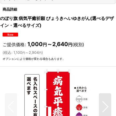
商品詳細
のぼり旗 病気平癒祈願 びょうきへいゆきがん(選べるデザ
イン・選べるサイズ)
1,000
～2,640
ご提供価格
:
(税別)
円
円
(
税込
:
1,100
～2,904
)
円
円
オプションにより価格が変わる場合もあります。