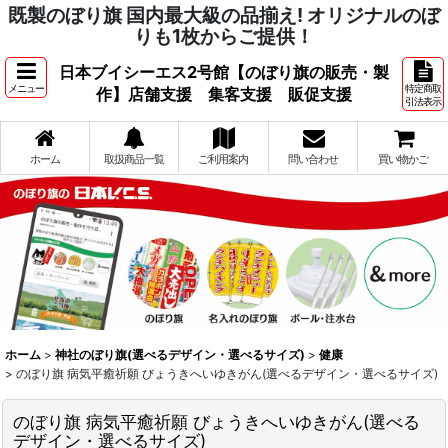
既製のぼり旗 国内最大級の品揃え! オリジナルのぼ
りも1枚からご提供！
日本ブイシーエス2号館【のぼり旗の販売・製
メニュー
特定商取
作】店舗支援 集客支援 販促支援
引法表示
ホーム
取扱商品一覧
ご利用案内
問い合わせ
買い物かご
ホーム
>
神社のぼり旗(選べるデザイン・選べるサイズ)
>
健康
>
のぼり旗 病気平癒祈願 びょうきへいゆきがん(選べるデザイン・選べるサイズ)
のぼり旗 病気平癒祈願 びょうきへいゆきがん(選べる
デザイン・選べるサイズ)