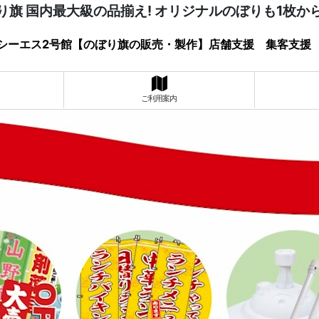
り旗 国内最大級の品揃え! オリジナルのぼりも1枚か
シーエス2号館【のぼり旗の販売・製作】店舗支援 集客支援
ご利用案内