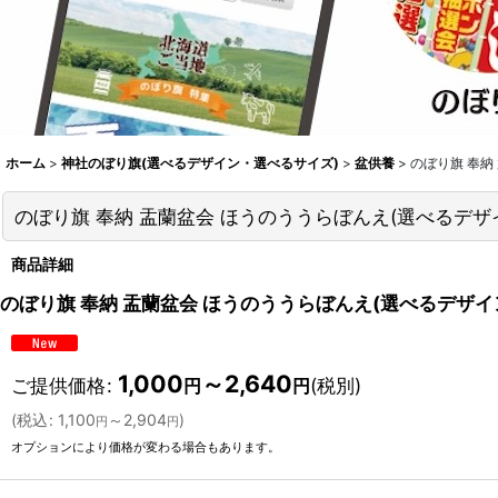
ホーム
>
神社のぼり旗(選べるデザイン・選べるサイズ)
>
盆供養
>
のぼり旗 奉納
のぼり旗 奉納 盂蘭盆会 ほうのううらぼんえ(選べるデザ
商品詳細
のぼり旗 奉納 盂蘭盆会 ほうのううらぼんえ(選べるデザイ
1,000
～2,640
ご提供価格
:
(税別)
円
円
(
税込
:
1,100
～2,904
)
円
円
オプションにより価格が変わる場合もあります。