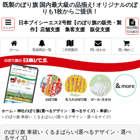
既製のぼり旗 国内最大級の品揃え! オリジナルのぼ
りも1枚からご提供！
日本ブイシーエス2号館【のぼり旗の販売・製
メニュー
特定商取
作】店舗支援 集客支援 販促支援
引法表示
ホーム
取扱商品一覧
ご利用案内
問い合わせ
買い物かご
ホーム
>
神社のぼり旗(選べるデザイン・選べるサイズ)
>
車祓い
>
のぼり旗 車祓い くるまばらい(選べるデザイン・選べるサイズ)
のぼり旗 車祓い くるまばらい(選べるデザイン・選べ
るサイズ)