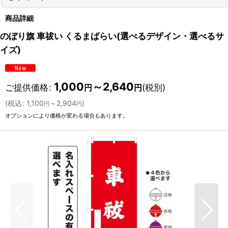
商品詳細
のぼり旗 車祓い くるまばらい(選べるデザイン・選べるサ
イズ)
1,000
～2,640
ご提供価格
:
(税別)
円
円
(
税込
:
1,100
～2,904
)
円
円
オプションにより価格が変わる場合もあります。