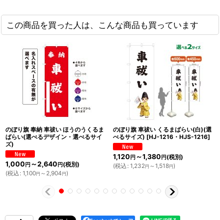
この商品を買った人は、こんな商品も買っています
のぼり旗 奉納 車祓い ほうのうくるま
のぼり旗 車祓い くるまばらい(白)(選
ばらい(選べるデザイン・選べるサイ
べるサイズ)
[
HJ-1216・HJS-1216
]
ズ)
1,120
～1,380
(税別)
円
円
1,000
～2,640
(税別)
円
円
(
税込
:
1,232
～1,518
)
円
円
(
税込
:
1,100
～2,904
)
円
円