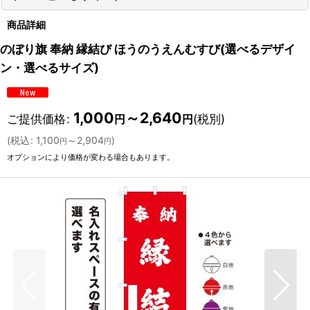
商品詳細
のぼり旗 奉納 縁結び ほうのうえんむすび(選べるデザイ
ン・選べるサイズ)
1,000
～2,640
ご提供価格
:
(税別)
円
円
(
税込
:
1,100
～2,904
)
円
円
オプションにより価格が変わる場合もあります。