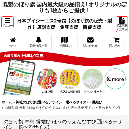
既製のぼり旗 国内最大級の品揃え! オリジナルのぼ
りも1枚からご提供！
日本ブイシーエス2号館【のぼり旗の販売・製
メニュー
特定商取
作】店舗支援 集客支援 販促支援
引法表示
ホーム
取扱商品一覧
ご利用案内
問い合わせ
買い物かご
ホーム
>
神社のぼり旗(選べるデザイン・選べるサイズ)
>
縁結び
>
のぼり旗 奉納 縁結び ほうのうえんむすび(選べるデザイン・選べるサイズ)
のぼり旗 奉納 縁結び ほうのうえんむすび(選べるデザ
イン・選べるサイズ)