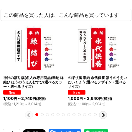
この商品を買った人は、こんな商品も買っています
神社のぼり旗(名入れ専用商品)奉納 縁
のぼり旗 奉納 永代供養 ほうのうえい
結び ほうのうえんむすび(選べるカラ
たいくよう(選べるデザイン・選べる
ー・選べるサイズ)
サイズ)
1,100
～2,740
1,000
～2,640
(税別)
(税別)
円
円
円
円
(
税込
:
1,210
～3,014
)
(
税込
:
1,100
～2,904
)
円
円
円
円