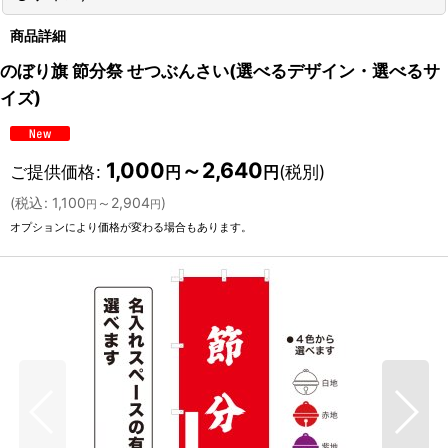
商品詳細
のぼり旗 節分祭 せつぶんさい(選べるデザイン・選べるサ
イズ)
1,000
～2,640
ご提供価格
:
(税別)
円
円
(
税込
:
1,100
～2,904
)
円
円
オプションにより価格が変わる場合もあります。