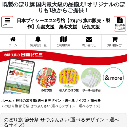
既製のぼり旗 国内最大級の品揃え! オリジナルのぼ
りも1枚からご提供！
日本ブイシーエス2号館【のぼり旗の販売・製
メニュー
特定商取
作】店舗支援 集客支援 販促支援
引法表示
ホーム
取扱商品一覧
ご利用案内
問い合わせ
買い物かご
ホーム
>
神社のぼり旗(選べるデザイン・選べるサイズ)
>
節分祭
>
のぼり旗 節分祭 せつぶんさい(選べるデザイン・選べるサイズ)
のぼり旗 節分祭 せつぶんさい(選べるデザイン・選べ
るサイズ)