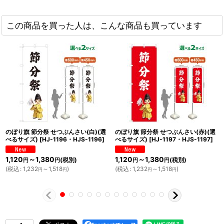
この商品を買った人は、こんな商品も買っています
のぼり旗 節分祭 せつぶんさい(白)(選
のぼり旗 節分祭 せつぶんさい(赤)(選
べるサイズ)
[
HJ-1196・HJS-1196
]
べるサイズ)
[
HJ-1197・HJS-1197
]
1,120
～1,380
1,120
～1,380
(税別)
(税別)
円
円
円
円
(
税込
:
1,232
～1,518
)
(
税込
:
1,232
～1,518
)
円
円
円
円