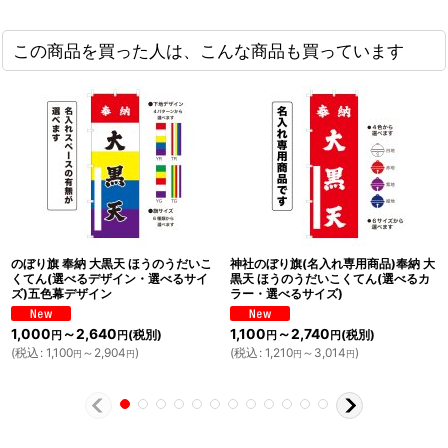
この商品を買った人は、こんな商品も買っています
のぼり旗 奉納 大黒天 ほうのうだいこ
神社のぼり旗(名入れ専用商品)奉納 大
くてん(選べるデザイン・選べるサイ
黒天 ほうのうだいこくてん(選べるカ
ズ)五色幕デザイン
ラー・選べるサイズ)
1,000
～2,640
1,100
～2,740
(税別)
(税別)
円
円
円
円
(
税込
:
1,100
～2,904
)
(
税込
:
1,210
～3,014
)
円
円
円
円