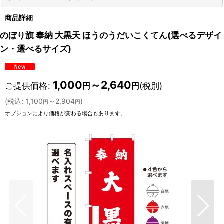
商品詳細
のぼり旗 奉納 大黒天 ほうのうだいこくてん(選べるデザイ
ン・選べるサイズ)
1,000
～2,640
ご提供価格
:
(税別)
円
円
(
税込
:
1,100
～2,904
)
円
円
オプションにより価格が変わる場合もあります。