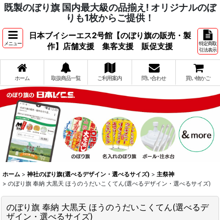
既製のぼり旗 国内最大級の品揃え! オリジナルのぼ
りも1枚からご提供！
日本ブイシーエス2号館【のぼり旗の販売・製
メニュー
特定商取
作】店舗支援 集客支援 販促支援
引法表示
ホーム
取扱商品一覧
ご利用案内
問い合わせ
買い物かご
ホーム
>
神社のぼり旗(選べるデザイン・選べるサイズ)
>
主祭神
>
のぼり旗 奉納 大黒天 ほうのうだいこくてん(選べるデザイン・選べるサイズ)
のぼり旗 奉納 大黒天 ほうのうだいこくてん(選べるデ
ザイン・選べるサイズ)