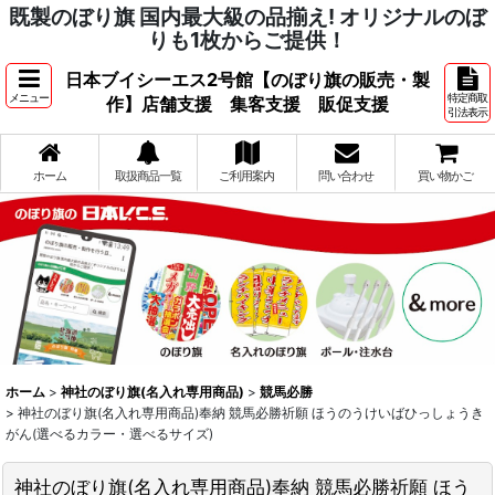
既製のぼり旗 国内最大級の品揃え! オリジナルのぼ
りも1枚からご提供！
日本ブイシーエス2号館【のぼり旗の販売・製
メニュー
特定商取
作】店舗支援 集客支援 販促支援
引法表示
ホーム
取扱商品一覧
ご利用案内
問い合わせ
買い物かご
ホーム
>
神社のぼり旗(名入れ専用商品)
>
競馬必勝
>
神社のぼり旗(名入れ専用商品)奉納 競馬必勝祈願 ほうのうけいばひっしょうき
がん(選べるカラー・選べるサイズ)
神社のぼり旗(名入れ専用商品)奉納 競馬必勝祈願 ほう