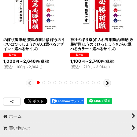
のぼり旗 奉納 競馬必勝祈願 ほうのう
神社のぼり旗(名入れ専用商品)奉納 必
けいばひっしょうきがん(選べるデザ
勝祈願 ほうのうひっしょうきがん(選
イン・選べるサイズ)
べるカラー・選べるサイズ)
1,000
～2,640
1,100
～2,740
(税別)
(税別)
円
円
円
円
(
税込
:
1,100
～2,904
)
(
税込
:
1,210
～3,014
)
円
円
円
円
Facebookでシェア
ホーム
買い物かご