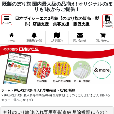
既製のぼり旗 国内最大級の品揃え! オリジナルのぼ
りも1枚からご提供！
日本ブイシーエス2号館【のぼり旗の販売・製
メニュー
特定商取
作】店舗支援 集客支援 販促支援
引法表示
ホーム
取扱商品一覧
ご利用案内
問い合わせ
買い物かご
ホーム
>
神社のぼり旗(名入れ専用商品)
>
厄除け祈願
>
神社のぼり旗(名入れ専用商品)奉納 星除祈願 ほうのうほしよけきがん (選べる
カラー・選べるサイズ)
神社のぼり旗(名入れ専用商品)奉納 星除祈願 ほうのう