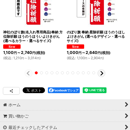
神社のぼり旗(名入れ専用商品)奉納 方
のぼり旗 奉納 星除祈願 ほうのうほし
位除祈願 ほうのうほういよけきがん
よけきがん (選べるデザイン・選べる
(選べるカラー・選べるサイズ)
サイズ)
1,100
～2,740
1,000
～2,640
(税別)
(税別)
円
円
円
円
(
税込
:
1,210
～3,014
)
(
税込
:
1,100
～2,904
)
円
円
円
円
Facebookでシェア
ホーム
買い物かご
最近チェックしたアイテム