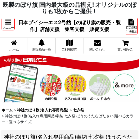
既製のぼり旗 国内最大級の品揃え! オリジナルのぼ
りも1枚からご提供！
日本ブイシーエス2号館【のぼり旗の販売・製
メニュー
特定商取
作】店舗支援 集客支援 販促支援
引法表示
ホーム
取扱商品一覧
ご利用案内
問い合わせ
買い物かご
ホーム
>
神社のぼり旗(名入れ専用商品)
>
七夕祭
>
神社のぼり旗(名入れ専用商品)奉納 七夕祭 ほうのうたなばたさい(選べるカラ
ー・選べるサイズ)
神社のぼり旗(名入れ専用商品)奉納 七夕祭 ほうのうた