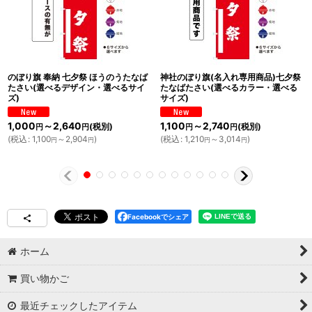
のぼり旗 奉納 七夕祭 ほうのうたなば
神社のぼり旗(名入れ専用商品)七夕祭
たさい(選べるデザイン・選べるサイ
たなばたさい(選べるカラー・選べる
ズ)
サイズ)
1,000
～2,640
1,100
～2,740
(税別)
(税別)
円
円
円
円
(
税込
:
1,100
～2,904
)
(
税込
:
1,210
～3,014
)
円
円
円
円
Facebookでシェア
ホーム
買い物かご
最近チェックしたアイテム