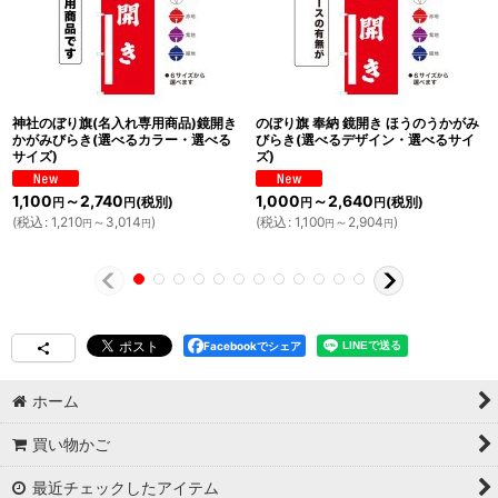
神社のぼり旗(名入れ専用商品)鏡開き
のぼり旗 奉納 鏡開き ほうのうかがみ
かがみびらき(選べるカラー・選べる
びらき(選べるデザイン・選べるサイ
サイズ)
ズ)
1,100
～2,740
1,000
～2,640
(税別)
(税別)
円
円
円
円
(
税込
:
1,210
～3,014
)
(
税込
:
1,100
～2,904
)
円
円
円
円
Facebookでシェア
ホーム
買い物かご
最近チェックしたアイテム