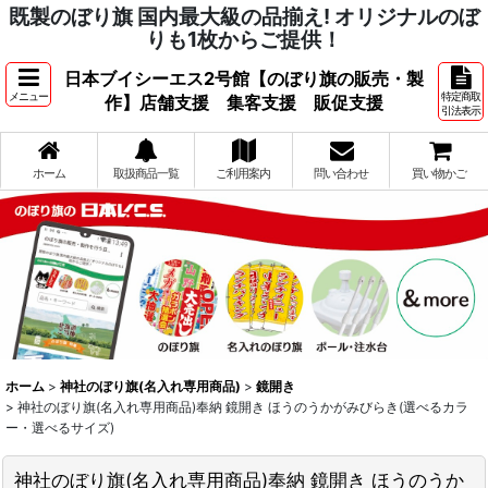
既製のぼり旗 国内最大級の品揃え! オリジナルのぼ
りも1枚からご提供！
日本ブイシーエス2号館【のぼり旗の販売・製
メニュー
特定商取
作】店舗支援 集客支援 販促支援
引法表示
ホーム
取扱商品一覧
ご利用案内
問い合わせ
買い物かご
ホーム
>
神社のぼり旗(名入れ専用商品)
>
鏡開き
>
神社のぼり旗(名入れ専用商品)奉納 鏡開き ほうのうかがみびらき(選べるカラ
ー・選べるサイズ)
神社のぼり旗(名入れ専用商品)奉納 鏡開き ほうのうか