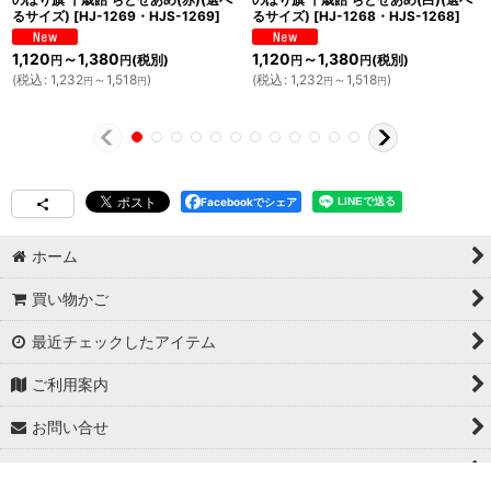
るサイズ)
[
HJ-1269・HJS-1269
]
るサイズ)
[
HJ-1268・HJS-1268
]
1,120
～1,380
1,120
～1,380
(税別)
(税別)
円
円
円
円
(
税込
:
1,232
～1,518
)
(
税込
:
1,232
～1,518
)
円
円
円
円
Facebookでシェア
ホーム
買い物かご
最近チェックしたアイテム
ご利用案内
お問い合せ
特定商取引法表示