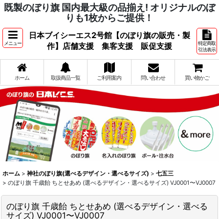
既製のぼり旗 国内最大級の品揃え! オリジナルのぼ
りも1枚からご提供！
日本ブイシーエス2号館【のぼり旗の販売・製
メニュー
特定商取
作】店舗支援 集客支援 販促支援
引法表示
ホーム
取扱商品一覧
ご利用案内
問い合わせ
買い物かご
ホーム
>
神社のぼり旗(選べるデザイン・選べるサイズ)
>
七五三
>
のぼり旗 千歳飴 ちとせあめ (選べるデザイン・選べるサイズ) VJ0001〜VJ0007
のぼり旗 千歳飴 ちとせあめ (選べるデザイン・選べる
サイズ) VJ0001〜VJ0007