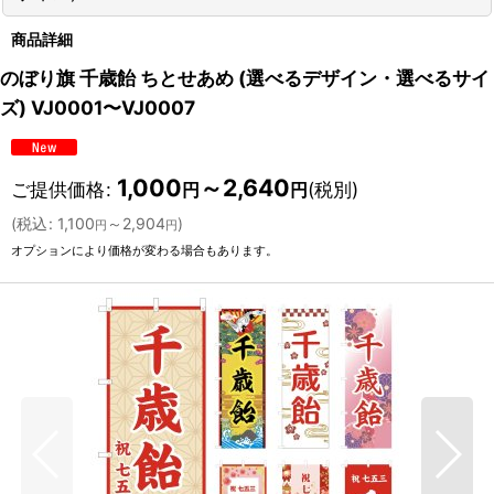
商品詳細
のぼり旗 千歳飴 ちとせあめ (選べるデザイン・選べるサイ
ズ) VJ0001〜VJ0007
1,000
～2,640
ご提供価格
:
(税別)
円
円
(
税込
:
1,100
～2,904
)
円
円
オプションにより価格が変わる場合もあります。