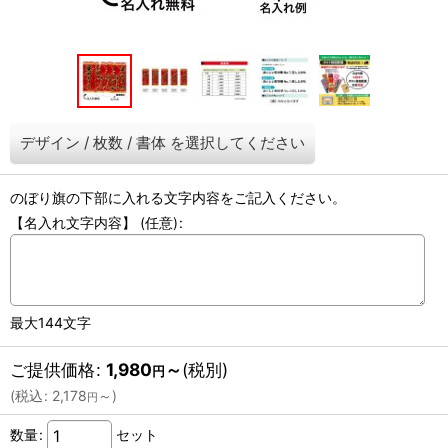
デザイン
/
枚数
/
書体
を選択してください
のぼり旗の下部に入れる文字内容をご記入ください。
【名入れ文字内容】
(任意)
:
最大144文字
ご提供価格
:
1,980
～
(税別)
円
(
税込
:
2,178
～
)
円
数量
:
セット