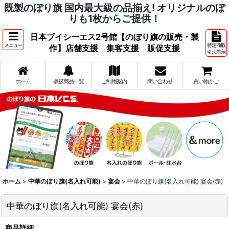
既製のぼり旗 国内最大級の品揃え! オリジナルのぼ
りも1枚からご提供！
日本ブイシーエス2号館【のぼり旗の販売・製
メニュー
特定商取
作】店舗支援 集客支援 販促支援
引法表示
ホーム
取扱商品一覧
ご利用案内
問い合わせ
買い物かご
ホーム
>
中華のぼり旗(名入れ可能)
>
宴会
>
中華のぼり旗(名入れ可能) 宴会(赤)
中華のぼり旗(名入れ可能) 宴会(赤)
商品詳細