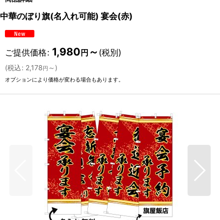
中華のぼり旗(名入れ可能) 宴会(赤)
1,980
～
ご提供価格
:
(税別)
円
(
税込
:
2,178
～
)
円
オプションにより価格が変わる場合もあります。