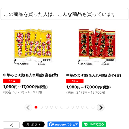
この商品を買った人は、こんな商品も買っています
中華のぼり旗(名入れ可能) 宴会(黄)
中華のぼり旗(名入れ可能) 点心(赤)
1,980
～17,000
(税別)
1,980
～17,000
(税別)
円
円
円
円
(
税込
:
2,178
～18,700
)
(
税込
:
2,178
～18,700
)
円
円
円
円
Facebookでシェア