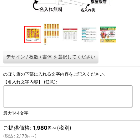
デザイン
/
枚数
/
書体
を選択してください
のぼり旗の下部に入れる文字内容をご記入ください。
【名入れ文字内容】
(任意)
:
最大144文字
ご提供価格
:
1,980
～
(税別)
円
(
税込
:
2,178
～
)
円