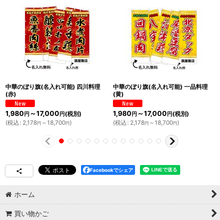
中華のぼり旗(名入れ可能) 四川料理
中華のぼり旗(名入れ可能) 一品料理
(赤)
(黄)
1,980
～17,000
1,980
～17,000
(税別)
(税別)
円
円
円
円
(
税込
:
2,178
～18,700
)
(
税込
:
2,178
～18,700
)
円
円
円
円
Facebookでシェア
ホーム
買い物かご