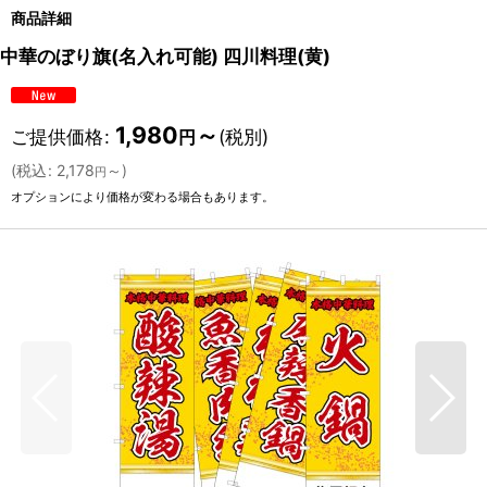
商品詳細
中華のぼり旗(名入れ可能) 四川料理(黄)
1,980
～
ご提供価格
:
(税別)
円
(
税込
:
2,178
～
)
円
オプションにより価格が変わる場合もあります。