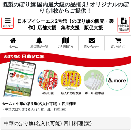
既製のぼり旗 国内最大級の品揃え! オリジナルのぼ
りも1枚からご提供！
日本ブイシーエス2号館【のぼり旗の販売・製
メニュー
特定商取
作】店舗支援 集客支援 販促支援
引法表示
ホーム
取扱商品一覧
ご利用案内
問い合わせ
買い物かご
ホーム
>
中華のぼり旗(名入れ可能)
>
四川料理
>
中華のぼり旗(名入れ可能) 四川料理(黄)
中華のぼり旗(名入れ可能) 四川料理(黄)