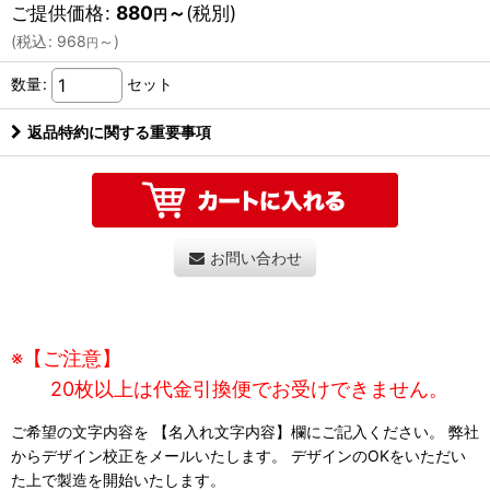
ご提供価格
:
880
～
(税別)
円
(
税込
:
968
～
)
円
数量
:
セット
返品特約に関する重要事項
お問い合わせ
※【ご注意】
20枚以上は代金引換便でお受けできません。
ご希望の文字内容を 【名入れ文字内容】欄にご記入ください。 弊社
からデザイン校正をメールいたします。 デザインのOKをいただい
た上で製造を開始いたします。