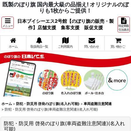
既製のぼり旗 国内最大級の品揃え! オリジナルのぼ
りも1枚からご提供！
日本ブイシーエス2号館【のぼり旗の販売・製
メニュー
特定商取
作】店舗支援 集客支援 販促支援
引法表示
ホーム
取扱商品一覧
ご利用案内
問い合わせ
買い物かご
ホーム
>
防犯・防災用 啓発のぼり旗(名入れ可能)
>
車両盗難注意関連
>
防犯・防災用 啓発のぼり旗(車両盗難注意関連)(名入れ可能)
防犯・防災用 啓発のぼり旗(車両盗難注意関連)(名入れ
可能)