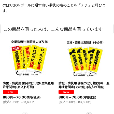
のぼり旗をポールに通す白い帯状の輪のことを「チチ」と呼びま
す。
この商品を買った人は、こんな商品も買っています
防犯・防災用 啓発のぼり旗(自転車盗
防犯・防災用 啓発のぼり旗(泥棒・盗
難注意関連)(名入れ可能)
難注意関連(米))(名入れ可能)
880
～76,000
880
～76,000
(税別)
(税別)
円
円
円
円
(
税込
:
968
～83,600
)
(
税込
:
968
～83,600
)
円
円
円
円