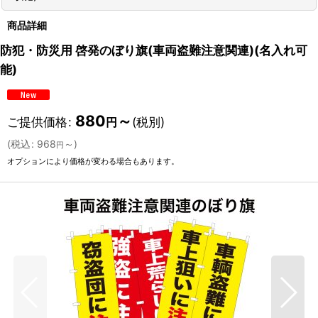
商品詳細
防犯・防災用 啓発のぼり旗(車両盗難注意関連)(名入れ可
能)
880
～
ご提供価格
:
(税別)
円
(
税込
:
968
～
)
円
オプションにより価格が変わる場合もあります。