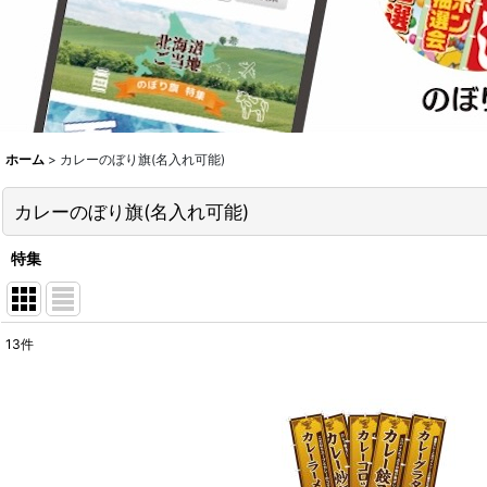
ホーム
>
カレーのぼり旗(名入れ可能)
カレーのぼり旗(名入れ可能)
特集
13
件
表示数
:
並び順
: