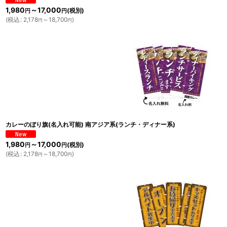
1,980
～17,000
(税別)
円
円
(
税込
:
2,178
～18,700
)
円
円
カレーのぼり旗(名入れ可能) 南アジア系(ランチ・ディナー系)
1,980
～17,000
(税別)
円
円
(
税込
:
2,178
～18,700
)
円
円