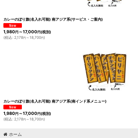
カレーのぼり旗(名入れ可能) 南アジア系(サービス・ご案内)
1,980
～17,000
(税別)
円
円
(
税込
:
2,178
～18,700
)
円
円
カレーのぼり旗(名入れ可能) 南アジア系(南インド系メニュー)
1,980
～17,000
(税別)
円
円
(
税込
:
2,178
～18,700
)
円
円
ホーム