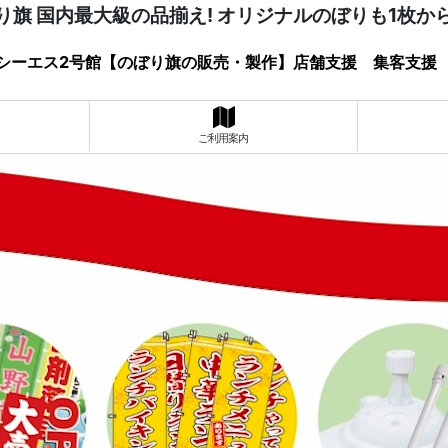
り旗 国内最大級の品揃え! オリジナルのぼりも1枚か
シーエス2号館【のぼり旗の販売・製作】店舗支援 集客支援
ご利用案内