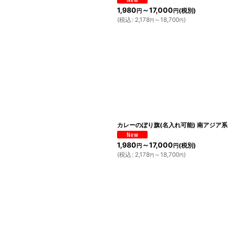
1,980
～17,000
(税別)
円
円
(
税込
:
2,178
～18,700
)
円
円
カレーのぼり旗(名入れ可能) 南アジア系
1,980
～17,000
(税別)
円
円
(
税込
:
2,178
～18,700
)
円
円