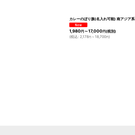
カレーのぼり旗(名入れ可能) 南アジア系
1,980
～17,000
(税別)
円
円
(
税込
:
2,178
～18,700
)
円
円