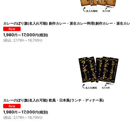
カレーのぼり旗(名入れ可能) 創作カレー・派生カレー料理(創作カレー・派生カレ
1,980
～17,000
(税別)
円
円
(
税込
:
2,178
～18,700
)
円
円
カレーのぼり旗(名入れ可能) 欧風・日本風(ランチ・ディナー系)
1,980
～17,000
(税別)
円
円
(
税込
:
2,178
～18,700
)
円
円