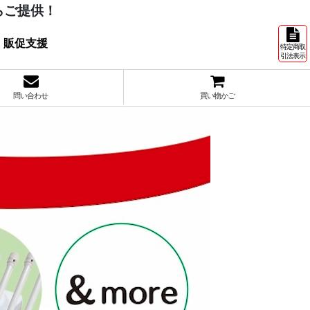
らご提供！
 販促支援
特定商取
引法表示
問い合わせ
買い物かご