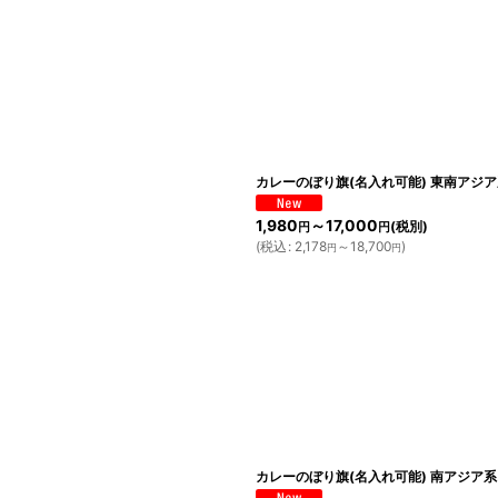
カレーのぼり旗(名入れ可能) 東南アジア
1,980
～17,000
(税別)
円
円
(
税込
:
2,178
～18,700
)
円
円
カレーのぼり旗(名入れ可能) 南アジア系