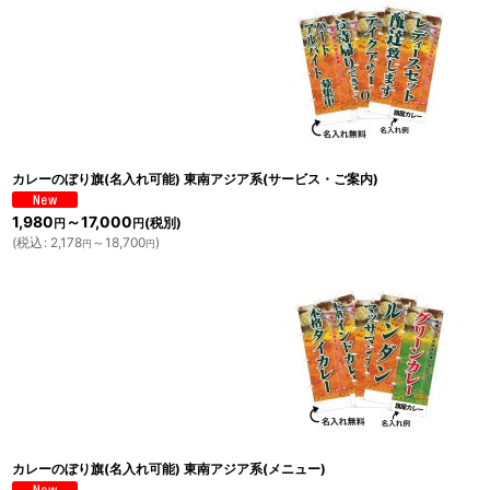
カレーのぼり旗(名入れ可能) 東南アジア系(サービス・ご案内)
1,980
～17,000
(税別)
円
円
(
税込
:
2,178
～18,700
)
円
円
カレーのぼり旗(名入れ可能) 東南アジア系(メニュー)