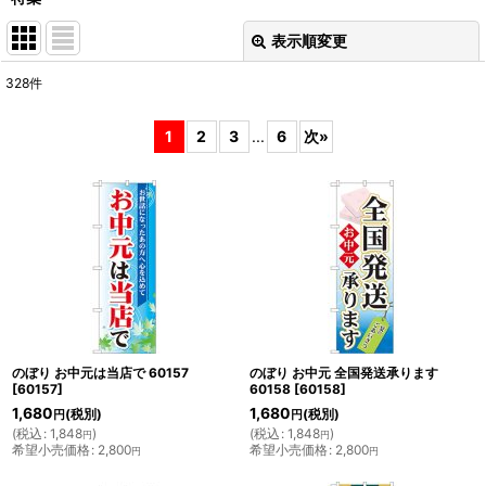
表示順変更
閉じる
328
件
表示数
:
1
2
3
...
6
次
»
並び順
:
絞り込む
のぼり お中元は当店で 60157
のぼり お中元 全国発送承ります
[
60157
]
60158
[
60158
]
1,680
1,680
(税別)
(税別)
円
円
(
税込
:
1,848
)
(
税込
:
1,848
)
円
円
希望小売価格
:
2,800
希望小売価格
:
2,800
円
円