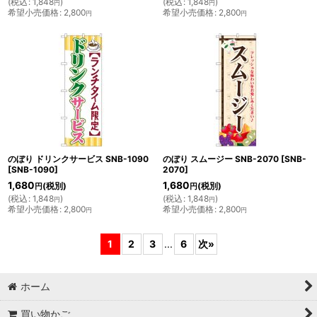
(
税込
:
1,848
)
(
税込
:
1,848
)
円
円
希望小売価格
:
2,800
希望小売価格
:
2,800
円
円
のぼり ドリンクサービス SNB-1090
のぼり スムージー SNB-2070
[
SNB-
[
SNB-1090
]
2070
]
1,680
1,680
(税別)
(税別)
円
円
(
税込
:
1,848
)
(
税込
:
1,848
)
円
円
希望小売価格
:
2,800
希望小売価格
:
2,800
円
円
1
2
3
...
6
次
»
ホーム
買い物かご