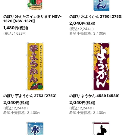
のぼり 冷えたスイカあります NSV-
のぼり 水ようかん 2750
[
2750
]
1320
[
NSV-1320
]
2,040
(税別)
円
1,480
(税別)
円
(
税込
:
2,244
)
円
(
税込
:
1,628
)
希望小売価格
:
3,400
円
円
のぼり 芋ようかん 2753
[
2753
]
のぼり ようかん 4589
[
4589
]
2,040
2,040
(税別)
(税別)
円
円
(
税込
:
2,244
)
(
税込
:
2,244
)
円
円
希望小売価格
:
3,400
希望小売価格
:
3,400
円
円