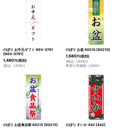
のぼり お中元ギフト NSV-0791
のぼり お盆 60210
[
60210
]
[
NSV-0791
]
1,680
(税別)
円
1,480
(税別)
円
(
税込
:
1,848
)
円
(
税込
:
1,628
)
希望小売価格
:
2,800
円
円
のぼり お盆食品祭 60215
[
60215
]
のぼり すいか 442
[
442
]