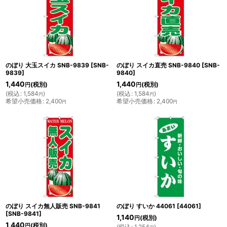
のぼり 大玉スイカ SNB-9839
[
SNB-
のぼり スイカ直売 SNB-9840
[
SNB-
9839
]
9840
]
1,440
1,440
(税別)
(税別)
円
円
(
税込
:
1,584
)
(
税込
:
1,584
)
円
円
希望小売価格
:
2,400
希望小売価格
:
2,400
円
円
のぼり スイカ無人販売 SNB-9841
のぼり すいか 44061
[
44061
]
[
SNB-9841
]
1,140
(税別)
円
1,440
(税別)
円
(
税込
:
1,254
)