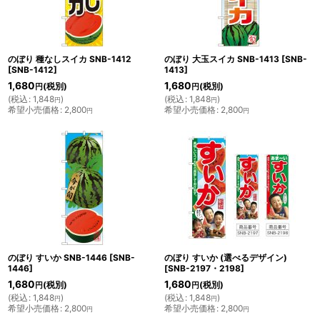
のぼり 種なしスイカ SNB-1412
のぼり 大玉スイカ SNB-1413
[
SNB-
[
SNB-1412
]
1413
]
1,680
1,680
(税別)
(税別)
円
円
(
税込
:
1,848
)
(
税込
:
1,848
)
円
円
希望小売価格
:
2,800
希望小売価格
:
2,800
円
円
のぼり すいか SNB-1446
[
SNB-
のぼり すいか (選べるデザイン)
1446
]
[
SNB-2197・2198
]
1,680
1,680
(税別)
(税別)
円
円
(
税込
:
1,848
)
(
税込
:
1,848
)
円
円
希望小売価格
:
2,800
希望小売価格
:
2,800
円
円