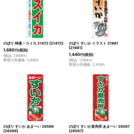
のぼり 特産！スイカ 21472
[
21472
]
のぼり すいか イラスト 21981
[
21981
]
1,680
(税別)
円
1,440
(税別)
円
(
税込
:
1,848
)
円
希望小売価格
:
2,800
(
税込
:
1,584
)
円
円
希望小売価格
:
2,400
円
のぼり すいか あまーい 26566
のぼり すいか直売所 あまーい 26567
[
26566
]
[
26567
]