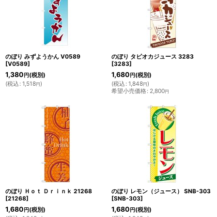
のぼり みずようかん V0589
のぼり タピオカジュース 3283
[
V0589
]
[
3283
]
1,380
1,680
(税別)
(税別)
円
円
(
税込
:
1,518
)
(
税込
:
1,848
)
円
円
希望小売価格
:
2,800
円
のぼり Ｈｏｔ Ｄｒｉｎｋ 21268
のぼり レモン（ジュース） SNB-303
[
21268
]
[
SNB-303
]
1,680
1,680
(税別)
(税別)
円
円