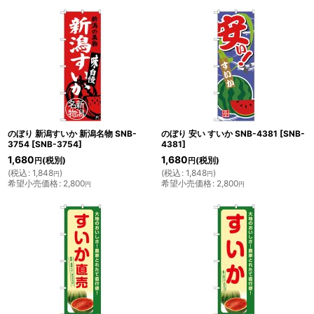
のぼり 新潟すいか 新潟名物 SNB-
のぼり 安い すいか SNB-4381
[
SNB-
3754
[
SNB-3754
]
4381
]
1,680
1,680
(税別)
(税別)
円
円
(
税込
:
1,848
)
(
税込
:
1,848
)
円
円
希望小売価格
:
2,800
希望小売価格
:
2,800
円
円