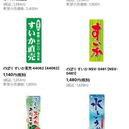
円
(
税込
:
1,584
)
希望小売価格
:
1,900
円
円
希望小売価格
:
2,400
円
のぼり すいか直売 44062
[
44062
]
のぼり すいか NSV-0461
[
NSV-
0461
]
1,140
(税別)
円
1,480
(
税込
:
1,254
)
(税別)
円
円
希望小売価格
:
1,900
円
(
税込
:
1,628
)
円