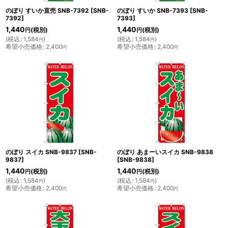
のぼり すいか直売 SNB-7392
[
SNB-
のぼり すいか SNB-7393
[
SNB-
7392
]
7393
]
1,440
1,440
(税別)
(税別)
円
円
(
税込
:
1,584
)
(
税込
:
1,584
)
円
円
希望小売価格
:
2,400
希望小売価格
:
2,400
円
円
のぼり スイカ SNB-9837
[
SNB-
のぼり あまーいスイカ SNB-9838
9837
]
[
SNB-9838
]
1,440
1,440
(税別)
(税別)
円
円
(
税込
:
1,584
)
(
税込
:
1,584
)
円
円
希望小売価格
:
2,400
希望小売価格
:
2,400
円
円