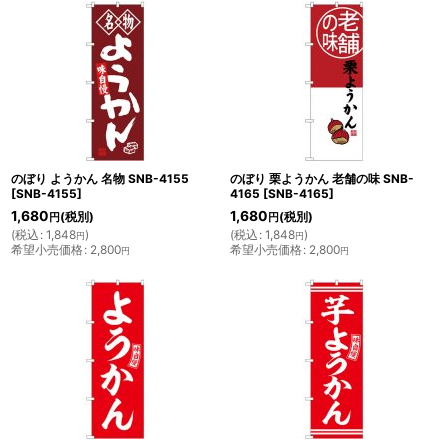
のぼり ようかん 名物 SNB-4155
のぼり 栗ようかん 老舗の味 SNB-
[
SNB-4155
]
4165
[
SNB-4165
]
1,680
1,680
(税別)
(税別)
円
円
(
税込
:
1,848
)
(
税込
:
1,848
)
円
円
希望小売価格
:
2,800
希望小売価格
:
2,800
円
円