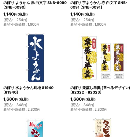
のぼり ようかん 赤 白文字 SNB-6090
のぼり 芋ようかん 赤 白文字 SNB-
[
SNB-6090
]
6091
[
SNB-6091
]
1,140
1,140
(税別)
(税別)
円
円
(
税込
:
1,254
)
(
税込
:
1,254
)
円
円
希望小売価格
:
1,900
希望小売価格
:
1,900
円
円
のぼり 水ようかん紺地 81940
のぼり 栗蒸し羊羹 (選べるデザイン)
[
81940
]
[
82322・82323
]
1,680
1,680
(税別)
(税別)
円
円
(
税込
:
1,848
)
(
税込
:
1,848
)
円
円
希望小売価格
:
2,800
希望小売価格
:
2,800
円
円