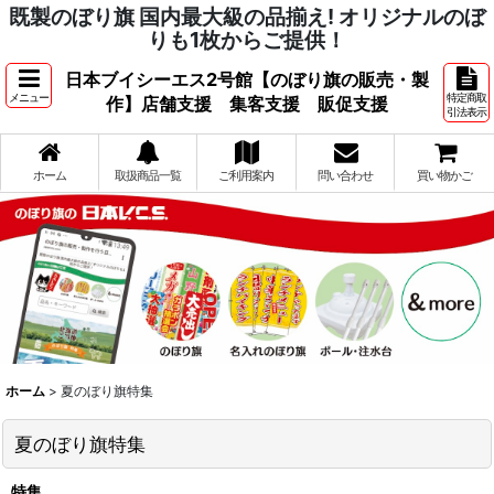
既製のぼり旗 国内最大級の品揃え! オリジナルのぼ
りも1枚からご提供！
日本ブイシーエス2号館【のぼり旗の販売・製
メニュー
特定商取
作】店舗支援 集客支援 販促支援
引法表示
ホーム
取扱商品一覧
ご利用案内
問い合わせ
買い物かご
ホーム
>
夏のぼり旗特集
夏のぼり旗特集
特集