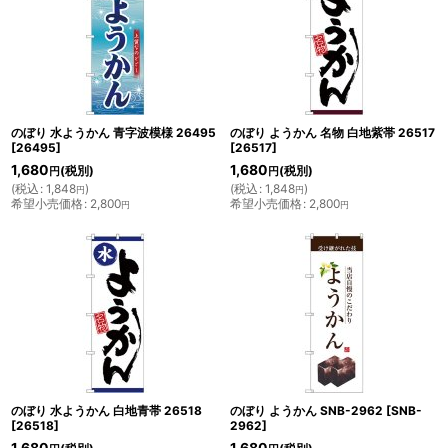
のぼり 水ようかん 青字波模様 26495
のぼり ようかん 名物 白地紫帯 26517
[
26495
]
[
26517
]
1,680
1,680
(税別)
(税別)
円
円
(
税込
:
1,848
)
(
税込
:
1,848
)
円
円
希望小売価格
:
2,800
希望小売価格
:
2,800
円
円
のぼり 水ようかん 白地青帯 26518
のぼり ようかん SNB-2962
[
SNB-
[
26518
]
2962
]